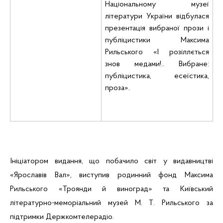
Національному музеї
літератури України відбулася
презентація вибраної прози і
публіцистики Максима
Рильського «І розіллється
знов
медами
!.. Вибране:
публіцистика,
есеїстика
,
проза».
Ініціатором видання, що побачило світ у видавництві
«Ярославів Вал», виступив родинний фонд Максима
Рильського «Троянди й виноград» та Київський
літературно-меморіальний музей М. Т. Рильського за
підтримки Держкомтелерадіо.