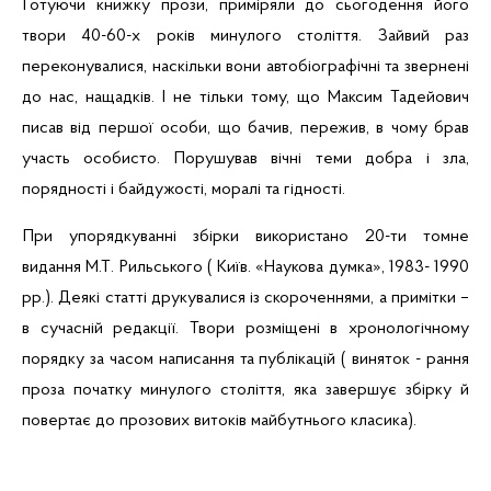
Готуючи
книжку
прози, приміряли до сьогодення
його
твори 40-60-х років минулого століття. Зайвий раз
переконувалися, наскільки вони
автобіографічні
та звернені
до нас, нащадків.
І не тільки тому, що Максим Тадейович
писав від першої особи, що бачив,
пережив, в чому брав
участь особисто. Порушував
вічні теми добра і зла,
порядності
і байдужості, моралі
та гідності.
При
упорядкуванні збірки використано 20-ти томне
видання М.Т. Рильського ( Київ. «Наукова думка», 1983- 1990
рр.). Деякі статті друкувалися із скороченнями, а примітки –
в сучасній редакції.
Твори розміщені в хронологічному
порядку за часом написання та публікацій ( виняток
- рання
проза початку минулого століття, яка завершує збірку й
повертає до прозових
витоків майбутнього класика).