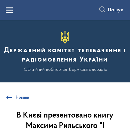
до
основного
Пошук
вмісту
Menu
Державний комітет телебачення і
радіомовлення України
Офіційний вебпортал Держкомтелерадіо
Новини
В Києві презентовано книгу
Максима Рильського "І