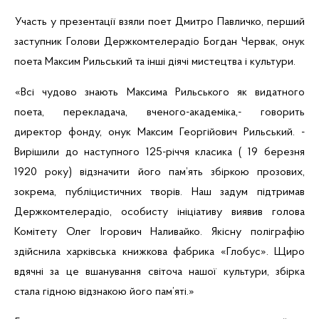
Участь у презентації взяли поет Дмитро Павличко, перший
заступник Голови Держкомтелерадіо Богдан Червак, онук
поета Максим Рильський та інші діячі мистецтва і культури.
«Всі чудово знають Максима
Рильського як видатного
поета, перекладача, вченого-академіка,- говорить
директор фонду, онук Максим Георгійович Рильський. -
Вирішили до наступного
125-річчя класика ( 19 березня
1920 року) відзначити
його пам’ять
збіркою
прозових,
зокрема, публіцистичних творів. Наш задум
підтримав
Держкомтелерадіо,
особисту ініціативу виявив голова
Комітету Олег Ігорович Наливайко. Якісну поліграфію
здійснила харківська книжкова фабрика «Глобус». Щиро
вдячні за це вшанування світоча нашої культури, збірка
стала гідною відзнакою його пам’яті.»