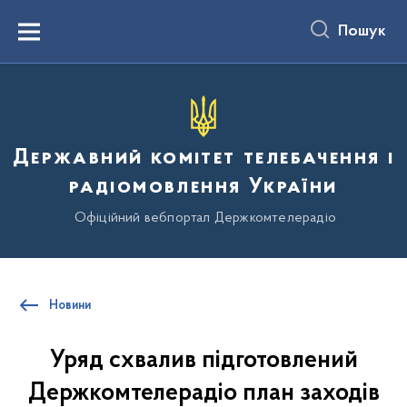
до
основного
Пошук
вмісту
Menu
Державний комітет телебачення і
радіомовлення України
Офіційний вебпортал Держкомтелерадіо
Новини
Уряд схвалив підготовлений
Держкомтелерадіо план заходів