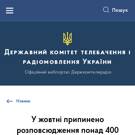
до
основного
Пошук
вмісту
Menu
Державний комітет телебачення і
радіомовлення України
Офіційний вебпортал Держкомтелерадіо
Новини
У жовтні припинено
розповсюдження понад 400