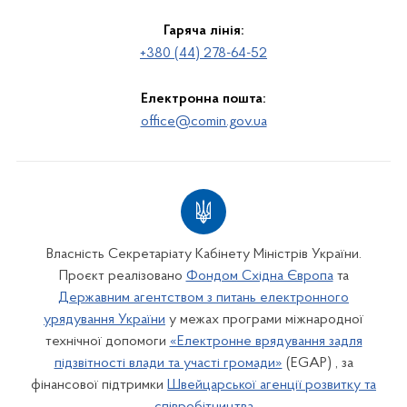
Гаряча лінія:
+380 (44) 278-64-52
Електронна пошта:
office@comin.gov.ua
Власність Секретаріату Кабінету Міністрів України.
Проєкт реалізовано
Фондом Східна Європа
та
Державним агентством з питань електронного
урядування України
у межах програми міжнародної
технічної допомоги
«Електронне врядування задля
підзвітності влади та участі громади»
(EGAP) , за
фінансової підтримки
Швейцарської агенції розвитку та
співробітництва