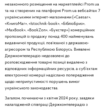
незаконного розміщення на маркетплейсі Prom.ua
та на створених на платформі Prom.ua вебсайтах 7
українськими інтернет-магазинами («Caesar»,
«КнигоМаг», «Istochnik-book», «БiблiоБриз»,
«MaxBook», «BookZon», «Букстер») комерційних
пропозицій із продажу понад 400 найменувань
видавничої продукції, пов’язаної з державою-
агресором та Республікою Білорусь. Виявлені
Держкомтелерадіо недозволені до
розповсюдження товарні позиції видалено з
відповідних інформаційних ресурсів, а суб’єктам
електронної комерції надіслано попередження
щодо неприпустимості порушень вимог
українського законодавства.
Загалом, починаючи з квітня 2024 року, завдяки
налагодженій співпраці Держкомтелерадіо з