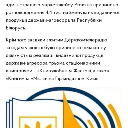
адміністрацією маркетплейсу Prom.ua припинено
розповсюдження 4,4 тис. найменувань видавничої
продукції держави-агресора та Республіки
Білорусь.
Крім того завдяки вжитим Держкомтелерадіо
заходам у жовтні
було
припинено незаконну
діяльність із реалізації видавничої продукції
держави-агресора трьома стаціонарними
книгарнями – «Книголюб» в м. Фастові, а також
«Книги» та «Містична Гірлянда» в м. Києві.