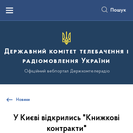
до
основного
Пошук
вмісту
Menu
Державний комітет телебачення і
радіомовлення України
Офіційний вебпортал Держкомтелерадіо
Новини
У Києві відкрились "Книжкові
контракти"