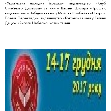
«Українська народна іграшка», видавництво
«Клуб
Сімейного Дозвілля» за книгу Василя Шкляра «
Троща
»,
видавництво «Либідь» за книгу Мойсея
Фішбейна
«Пророк.
Поезія. Переклади», видавництво «
Букрек
»
за книгу Галини
Дацюк
«Янголи Небесної чоти» та інші.