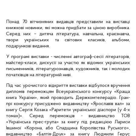
Понад 70 вітчизняних видавців представили на виставці
книжкові новинки, які можна придбати за ціною виробника.
Серед них – дитяча література, навчальна, краєзнавча,
твори українських та світових класиків, альбоми,
подарункові видання.
У програмі виставки - численні автограф-сесії літераторів,
майстер-класи, дискусії за участю як відомих українських
письменників, літературознавців, художників, так і молодих
початківців на літературній ниві.
Під час урочистого відкриття виставки відбулося вручення
дипломів переможцям Всеукраїнського конкурсу «Краща
книга України», який проводить Держкомтелерадіо. Гран-
прі конкурсу присуджено видавництву «Ярославів вал» за
книгу Сергія Козака «Раритети української діаспори (у 4-х
томах)». Серед переможців - видавництво ТОВ
«Українська прес-група» за книгу
під редакцією Лариси
Івшиної «Корона, або Спадщина Королівства Руського»,
видавництво «Балтія-Друк»
за книгу Людмили
Герус