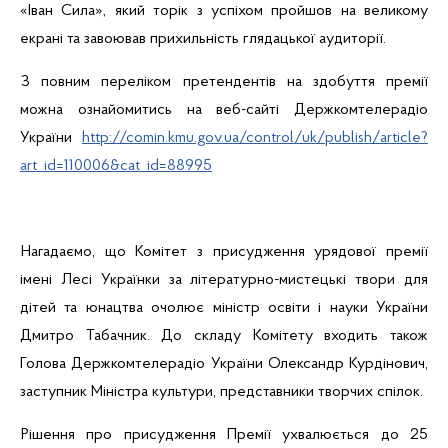
«Іван Сила», який торік з успіхом пройшов на великому
екрані та завоював прихильність
глядацької
аудиторії.
З повним переліком претендентів на здобуття премії
можна ознайомитись на веб-сайті Держкомтелерадіо
України
http://comin.kmu.gov.ua/control/uk/publish/article?
art_id=110006&cat_id=88995
Нагадаємо, що Комітет
з присудження урядової премії
імені Лесі Українки за літературно-мистецькі твори для
дітей та юнацтва очолює міністр освіти і науки України
Дмитро Табачник. До складу Комітету входить також
Голова Держкомтелерадіо України Олександр Курдінович,
заступник
Міністра
культури
,
представники
творчих спілок.
Рішення про присудження Премії ухвалюється до 25