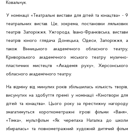
Ковальчук.
У номінації «Театральні вистави для дітей та юнацтва» - 9
театральних вистав. Це, зокрема, постановки лялькових
театрів Запоріжжя, Ужгорода, Івано-Франківська, вистави
театрів юного глядача Донецька, Одеси, Запоріжжя, а
також Вінницького академічного обласного театру,
Криворізького академічного міського театру музично-
пластичних мистецтв «Академія руху», Херсонського
обласного академічного театру.
На відміну від минулих років збільшилась кількість творів,
висунутих на здобуття премії у номінації «
Кінотвори
для
дітей та юнацтва». Цього року за престижну нагороду
змагатимуться короткометражні ігрові фільми «Ваня»,
«
Тімка
», мультфільм «Як черепаха Наталка до школи
збиралась» та повнометражний художній дитячий фільм