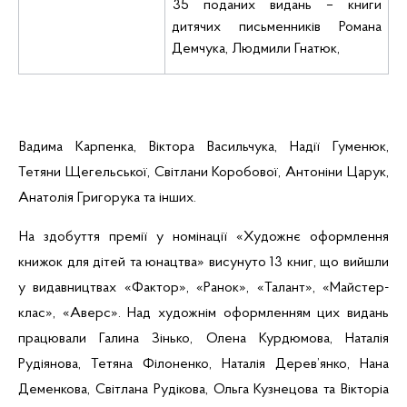
35 поданих видань – книги
дитячих письменників Романа
Демчука
, Людмили Гнатюк,
Вадима
Карпенка
, Віктора
Васильчука
, Надії Гуменюк,
Тетяни
Щегельської
, Світлани
Коробової
, Антоніни
Царук
,
Анатолія
Григорука
та інших.
На здобуття премії у номінації «Художнє оформлення
книжок для дітей та юнацтва» висунуто 13 книг, що вийшли
у видавництвах «Фактор»,
«Ранок», «Талант», «Майстер-
клас», «
Аверс
». Над художнім оформленням цих видань
працювали Галина Зінько, Олена
Курдюмова
, Наталія
Рудіянова
, Тетяна
Філоненко
, Наталія Дерев’янко,
Нана
Деменкова
, Світлана
Рудікова
, Ольга
Кузнецова
та
Вікторіа