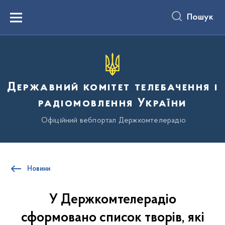
до
основного
Пошук
вмісту
Menu
Державний комітет телебачення і
радіомовлення України
Офіційний вебпортал Держкомтелерадіо
Новини
У Держкомтелерадіо
сформовано список творів, які