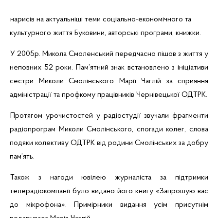
нарисів на актуальніші теми соціально-економічного та
культурного життя Буковини, авторські програми, книжки.
У 2005р. Микола Смоленський передчасно пішов з життя у
неповних 52 роки. Пам’ятний знак встановлено з ініціативи
сестри Миколи
Смолінського
Марії
Чаглій
за сприяння
адміністрації та профкому працівників Чернівецької ОДТРК.
Протягом урочистостей у радіостудії звучали фрагменти
радіопрограм Миколи
Смолінського
, спогади колег, слова
подяки колективу ОДТРК від родини
Смолінських
за добру
пам
’
ять
.
Також з нагоди ювілею журналіста за підтримки
телерадіокомпанії було видано його книгу «Запрошую вас
до мікрофона». Примірники видання усім присутнім