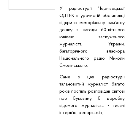
У радіостудії Чернівецької
ОДТРК в урочистій обстановці
відкрито меморіальну пам’ятну
дошку з нагоди 60-літнього
ювілею заслуженого
журналіста України,
багаторічного власкора
Національного радіо Миколи
Смолінського
.
Саме з цієї радіостудії
талановитий журналіст багато
років поспіль розповідав світові
про Буковину. В доробку
відомого журналіста - тисячі
інтерв’ю, репортажів,