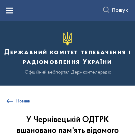
до
основного
Пошук
вмісту
Menu
Державний комітет телебачення і
радіомовлення України
Офіційний вебпортал Держкомтелерадіо
Новини
У Чернівецькій ОДТРК
вшановано пам'ять відомого