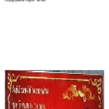
подарувала Марія
Чаглій
.