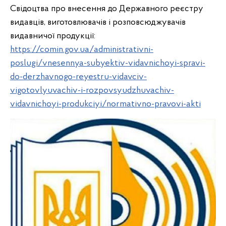
Свідоцтва про внесення до Державного реєстру
видавців, виготовлювачів і розповсюджувачів
видавничої продукції:
https://comin.gov.ua/administrativni-
poslugi/vnesennya-subyektiv-vidavnichoyi-spravi-
do-derzhavnogo-reyestru-vidavciv-
vigotovlyuvachiv-i-rozpovsyudzhuvachiv-
vidavnichoyi-produkciyi/normativno-pravovi-akti