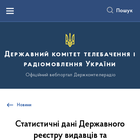
до
основного
Пошук
вмісту
Menu
Державний комітет телебачення і
радіомовлення України
Офіційний вебпортал Держкомтелерадіо
Новини
Статистичні дані Державного
реєстру видавців та