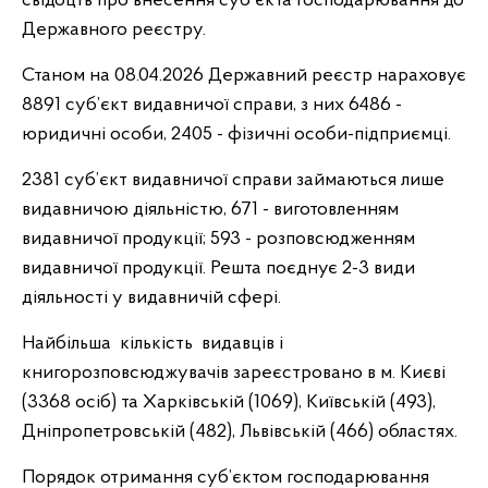
свідоцтв про внесення суб'єкта господарювання до
Державного реєстру.
Станом на 08.04.2026 Державний реєстр нараховує
8891 суб’єкт видавничої справи, з них 6486 -
юридичні особи, 2405 - фізичні особи-підприємці.
2381
суб’єкт видавничої справи займаються лише
видавничою діяльністю,
671
- виготовленням
видавничої продукції; 593 - розповсюдженням
видавничої продукції. Решта поєднує 2-3 види
діяльності у видавничій сфері.
Найбільша кількість видавців і
книгорозповсюджувачів зареєстровано в м. Києві
(3368 осіб) та Харківській (1069), Київській (493),
Дніпропетровській (482), Львівській (466) областях.
Порядок отримання суб’єктом господарювання