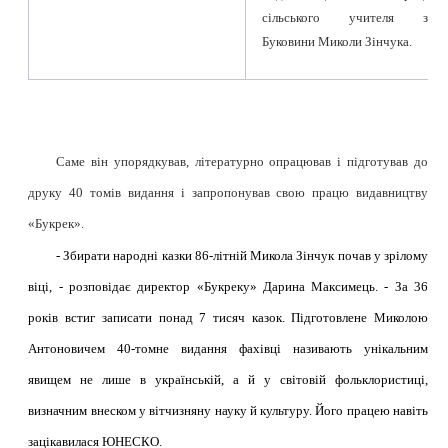
сільського учителя з
Буковини Миколи Зінчука.
Саме він
упорядкував, літературно опрацював і підготував до
друку
40 томів видання і запропонував
свою працю видавництву
«
Букрек
».
- Збирати народні казки 86-літній Микола Зінчук почав у зрілому
віці, - розповідає директор «
Букреку
» Дарина
Максимець
. - За 36
років
встиг записати
понад 7 тисяч казок. Підготовлене Миколою
Антоновичем 40-томне видання фахівці називають унікальним
явищем не лише в українській, а й у світовій фольклористиці,
визначним внеском у вітчизняну науку й культуру. Його працею навіть
зацікавилася ЮНЕСКО.