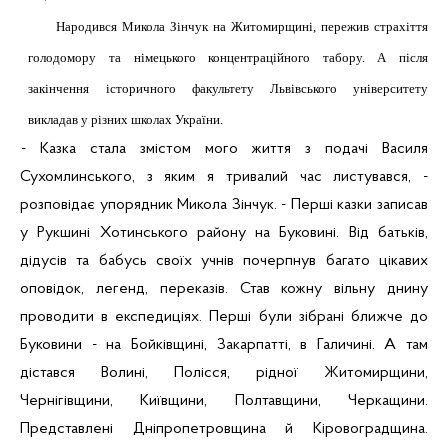
Народився Микола Зінчук на Житомирщині, пережив страхіття
голодомору та німецького концентраційного табору. А після
закінчення історичного факультету Львівського університету
викладав у різних школах України.
- Казка стала змістом мого життя з подачі Василя
Сухомлинського, з яким я тривалий час листувався, -
розповідає упорядник Микола Зінчук. - Перші казки записав
у
Рукшині
Хотинського району на Буковині. Від батьків,
дідусів та бабусь своїх учнів почерпнув багато цікавих
оповідок, легенд, переказів. Став кожну вільну днину
проводити в експедиціях.
Перші були зібрані ближче до
Буковини - на
Бойківщині
, Закарпатті, в Галичині. А там
дістався Волині, Полісся, рідної Житомирщини,
Чернігівщини, Київщини, Полтавщини, Черкащини.
Представлені Дніпропетровщина й Кіровоградщина.