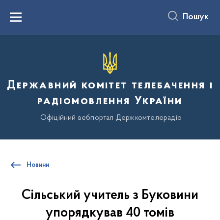
до
основного
Пошук
вмісту
Menu
Державний комітет телебачення і
радіомовлення України
Офіційний вебпортал Держкомтелерадіо
Новини
Сільський учитель з Буковини
упорядкував 40 томів