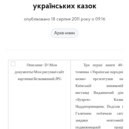
українських казок
опубліковано 18 серпня 2011 року о 09:16
Архів новин
Три перші книги 40-
томника «Українські народні
казки» презентував на
Київській книжковій
виставці Видавничий дім
«
Букрек
». Казки
Наддніпрянщини, Поділля і
Галичини побачили світ
завдяки невтомній
подвижницькій праці