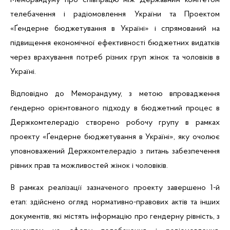
Меморандуму про співпрацю між Державним комітетом
телебачення і радіомовлення України та Проектом
«
Ґендерне
бюджетування в Україні» і спрямований на
підвищення економічної ефективності бюджетних видатків
через врахування потреб різних груп жінок та чоловіків в
Україні.
Відповідно до Меморандуму, з метою впровадження
ґендерно
орієнтованого підходу в бюджетний процес в
Держкомтелерадіо створено робочу групу в рамках
проекту «
Ґендерне
бюджетування в Україні», яку очолює
уповноважений Держкомтелерадіо з питань забезпечення
рівних прав та можливостей жінок і чоловіків.
В рамках реалізації зазначеного проекту
завершено 1-й
етап:
здійснено огляд нормативно-правових актів та інших
документів, які містять інформацію про гендерну рівність, з