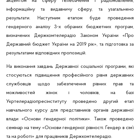
акцентом на
сферу телебачення і радіомовлення,
інформаційну та видавничу сферу, та узагальнено
результати. Наступним етапом буде
проведення
гендерного аналізу 3-х обраних бюджетних програм,
визначених Держкомтелерадіо Законом України «Про
Державний бюджет України на 2019 рік», та підготовка за
результатами відповідних пропозицій.
На виконання завдань Державної соціальної програми, які
стосуються підвищення професійного рівня державних
службовців щодо забезпечення рівних прав та
можливостей жінок і чоловіків, на базі
Укртелерадіопресінституту
проведено другий етап
навчального курсу для представників органів державної
влади «Основи
ґендерної
політики». Також
проведено
семінар н
а тему
«Основи гендерної рівності.
Ґендер
в сім’ї
та на роботі» для працівників Держкомтелерадіо.