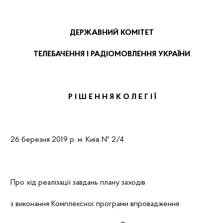
ДЕРЖАВНИЙ КОМІТЕТ
ТЕЛЕБАЧЕННЯ І РАДІОМОВЛЕННЯ УКРАЇНИ
Р І Ш Е Н
Н
Я
К О Л Е Г І Ї
26 березня 2019 р.
м. Київ
№ 2/4
Про хід реалізації завдань плану заходів
з виконання Комплексної програми впровадження