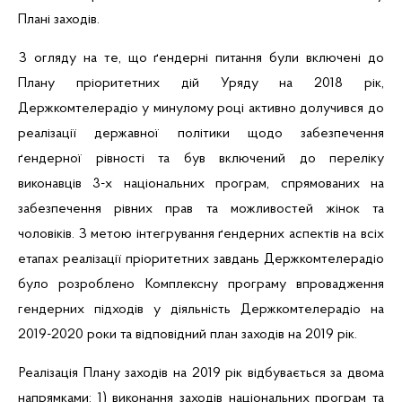
Плані заходів.
З огляду на те, що
ґендерні
питання були включені до
Плану пріоритетних дій Уряду на 2018 рік,
Держкомтелерадіо у минулому році
активно долучився
до
реалізації державної політики щодо забезпечення
ґендерної
рівності та був включений до переліку
виконавців 3-х національних програм, спрямованих на
забезпечення рівних прав та можливостей жінок та
чоловіків. З метою
інтегрування
ґендерних
аспектів на всіх
етапах реалізації пріоритетних завдань Держкомтелерадіо
було розроблено
Комплексну програму впровадження
гендерних підходів у діяльність Держкомтелерадіо на
2019-2020 роки та відповідний план заходів на 2019 рік.
Реалізація Плану заходів на 2019 рік відбувається за двома
напрямками: 1) виконання заходів національних програм та