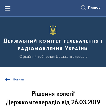
до
основного
Пошук
вмісту
Menu
Державний комітет телебачення і
радіомовлення України
Офіційний вебпортал Держкомтелерадіо
Новини
Рішення колегії
Держкомтелерадіо від 26.03.2019