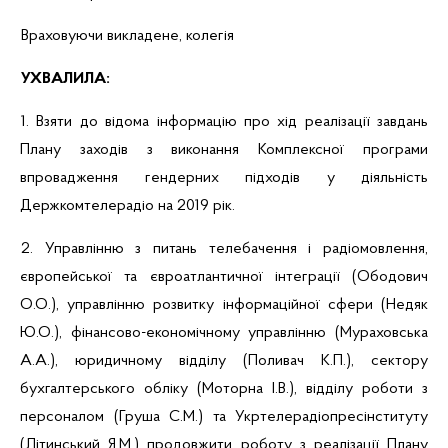
Враховуючи викладене, колегія
УХВАЛИЛА:
1. Взяти до відома інформацію п
ро хід реалізації завдань
Плану заходів з виконання Комплексної програми
впровадження гендерних підходів у діяльність
Держкомтелерадіо на 2019 рік
.
2. У
правлінню з питань телебачення і радіомовлення,
європейської та євроатлантичної інтеграції (
Ободович
О.О.), управлінню розвитку інформаційної сфери (
Недяк
Ю.О.), фінансово-економічному управлінню (
Мураховська
А.А.), юридичному відділу (
Поливач
К.П.), сектору
бухгалтерського обліку
(Моторна І.В.), відділу роботи з
персоналом
(Груша С.М.) та
Укртелерадіопресінституту
(
Літинський
Я.М.) продовжити роботу з реалізації
Плану