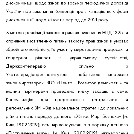
дискримінації щодо жінок до восьмої періодичної доповіді
України про виконання Конвенції про ліквідацію всіх форм
дискримінації щодо жінок на період до 2021 року.
З метою реалізації заходів в рамках виконання
НПД 1325 та
сприяння висвітленню питань захисту прав жінок в умовах
збройного конфлікту, їх участі у миротворчих процесах та
ґендерної
рівності в українському суспільстві,
Держкомтелерадіо спільно з
Укртелерадіопресінститутом
, Глобальною мережею
жінок-миротворок
, ВГО «Центр - Розвиток демократії» та
іншими партнерами проведено
низку заходів, а саме:
Консультацію для представників центральних та
регіональних ЗМІ «Від національної стратегії до локальних
дій» з питань порядку денного «Жінки. Мир. Безпека» (м.
Київ,
18.02.2019); семінар-консультацію з порядку денного
«Підтримання миру» (м. Київ, 20.02.2019), міжнародний