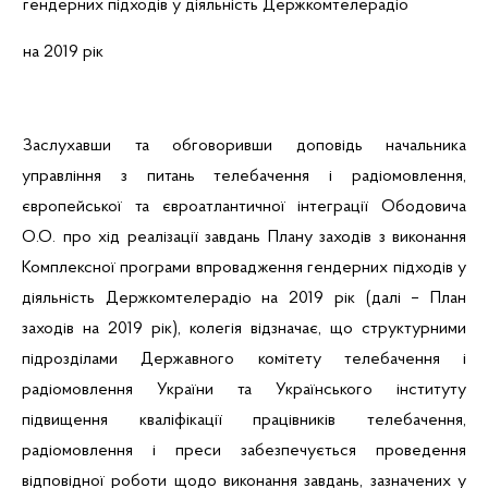
гендерних підходів у діяльність Держкомтелерадіо
на 2019 рік
Заслухавши та обговоривши доповідь начальника
управління з питань телебачення і радіомовлення,
європейської та євроатлантичної інтеграції
Ободовича
О.О. про хід реалізації завдань Плану заходів з виконання
Комплексної програми впровадження гендерних підходів у
діяльність Держкомтелерадіо на 2019 рік (далі – План
заходів на 2019 рік), колегія відзначає, що структурними
підрозділами Державного комітету телебачення і
радіомовлення України та Українського інституту
підвищення кваліфікації працівників телебачення,
радіомовлення і преси забезпечується проведення
відповідної роботи щодо виконання завдань, зазначених у