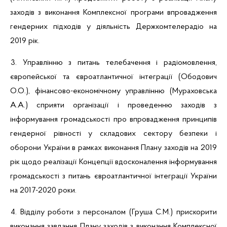
заходів з виконання Комплексної програми впровадження
гендерних підходів у діяльність Держкомтелерадіо на
2019 рік
.
3. Управлінню з питань телебачення і радіомовлення,
європейської та євроатлантичної інтеграції (
Ободович
О.О.), фінансово-економічному управлінню (
Мураховська
А.А.) сприяти організації і проведенню заходів з
інформування громадськості про впровадження принципів
гендерної рівності у складових сектору безпеки і
оборони України в рамках виконання Плану заходів на 2019
рік щодо реалізації
Концепції вдосконалення інформування
громадськості з питань євроатлантичної інтеграції України
на 2017-2020 роки.
4. Відділу роботи з персоналом (Груша С.М.) прискорити
виконання завдання
Плану заходів з виконання Комплексної