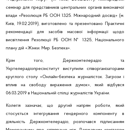
семінар для представників центральних органів виконавчої
влади «Резолюція РБ ООН 1325. Міжнародний досвід»
(м.
Київ, 19.02.2019), виготовлено
та презентовано Практичні
рекомендації для засобів масової інформації щодо
висвітлення Резолюції РБ ООН № 1325, Національного
плану дій «Жінки.
Мир.
Безпека
»
.
Крім того, Держкомтелерадіо та
Укртелерадіопресінститут
виступили співорганізаторами
круглого столу «
Онлайн-безпека
журналісток. Загрози і
вплив на свободу вираження думок»,
який відбувся
06.03.2019 в Національній спілці журналістів України.
Колегія зазначає, що другий напрям роботи, який
стосується інтегрування гендерного компоненту в
діяльність Держкомтелерадіо,
розпочався підписанням