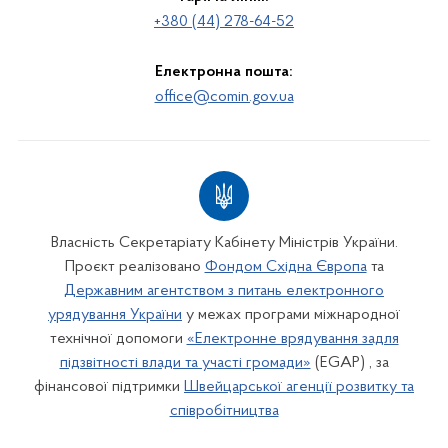
+380 (44) 278-64-52
Електронна пошта:
office@comin.gov.ua
Власність Секретаріату Кабінету Міністрів України.
Проєкт реалізовано
Фондом Східна Європа
та
Державним агентством з питань електронного
урядування України
у межах програми міжнародної
технічної допомоги
«Електронне врядування задля
підзвітності влади та участі громади»
(EGAP) , за
фінансової підтримки
Швейцарської агенції розвитку та
співробітництва