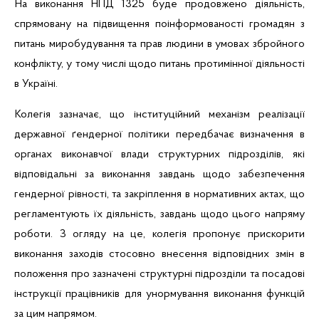
На виконання
НПД 1325 буде
продовжено діяльність,
спрямовану на підвищення поінформованості громадян з
питань
миробудування
та прав людини в умовах збройного
конфлікту, у тому числі щодо питань протимінної діяльності
в Україні.
Колегія зазначає, що
інституційний механізм реалізації
державної
ґендерної
політики передбачає визначення в
органах виконавчої влади структурних підрозділів, які
відповідальні за виконання завдань щодо забезпечення
гендерної рівності, та закріплення в нормативних актах, що
регламентують їх діяльність, завдань щодо цього напряму
роботи. З огляду на це, колегія пропонує прискорити
виконання заходів стосовно внесення відповідних змін в
положення про зазначені структурні підрозділи та посадові
інструкції працівників для унормування виконання функцій
за цим напрямом.