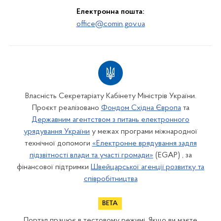
Електронна пошта:
office@comin.gov.ua
Власність Секретаріату Кабінету Міністрів України.
Проєкт реалізовано
Фондом Східна Європа
та
Державним агентством з питань електронного
урядування України
у межах програми міжнародної
технічної допомоги
«Електронне врядування задля
підзвітності влади та участі громади»
(EGAP) , за
фінансової підтримки
Швейцарської агенції розвитку та
співробітництва
Портал працює в тестовому режимі. Якщо ви маєте