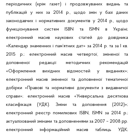
періодичних (крім газет) і продовжуваних видань та
публікацій у них за 2014 р., щодо змін у базі даних
законодавчих і нормативних документів у 2014 р., щодо
функціонування систем
ISBN
та
ISMN
в Україні;
електронний масив наукових статей до довідника
«
Календар знаменних і пам’ятних дат» за 2014 р. та за І кв.
2015 р.;
електронний масив четвертої, зміненої та
доповненої редакції методичних рекомендацій
«Оформлення вихідних відомостей у виданнях»;
електронний масив зміненої та доповненої тематичної
добірки «Правові та нормативні документи з видавничої
справи»; електронний масив «Універсальна десяткова
класифікація (УДК). Зміни та доповнення (2012)»;
електронний реєстр помилкових
ISBN
,
ISMN
за 2014 р.;
актуалізований змінами та доповненнями за 2007 – 2008 рр.
електронний інформаційний масив таблиць УДК;