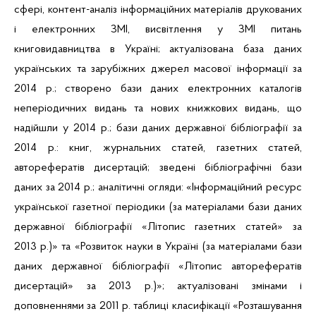
сфері, контент-аналіз інформаційних матеріалів друкованих
і електронних ЗМІ, висвітлення у ЗМІ питань
книговидавництва в Україні; актуалізована база даних
українських та зарубіжних джерел масової інформації за
2014 р.; створено бази даних електронних каталогів
неперіодичних видань та нових книжкових видань, що
надійшли у 2014 р.; бази даних державної бібліографії за
2014 р.: книг, журнальних статей, газетних статей,
авторефератів дисертацій; зведені бібліографічні бази
даних за 2014 р.; аналітичні огляди: «Інформаційний ресурс
української газетної періодики (за матеріалами бази даних
державної бібліографії «Літопис газетних статей» за
2013 р.)» та «Розвиток науки в Україні (за матеріалами бази
даних державної бібліографії «Літопис авторефератів
дисертацій» за 2013 р.)»; актуалізовані змінами і
доповненнями за 2011
р. таблиці класифікації «Розташування