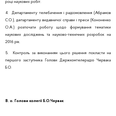
році наукових робіт.
4. Департаменту телебачення і радіомовлення (
Абрамов
С.О.), департаменту видавничої справи і преси (Кононенко
О.А.) розпочати роботу щодо формування тематики
наукових досліджень та науково-технічних розробок на
2016 рік.
5. Контроль за виконанням цього рішення покласти на
першого заступника Голови Держкомтелерадіо
Червака
Б.О.
В. о. Голови колегії
Б.О.Червак