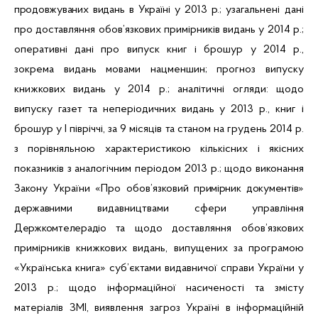
продовжуваних видань в Україні у 2013 р.;
узагальнені дані
про доставляння обов’язкових примірників видань у 2014 р.;
оперативні дані про випуск книг і брошур у 2014 р.,
зокрема видань мовами нацменшин; прогноз випуску
книжкових видань у 2014 р.; аналітичні огляди: щодо
випуску газет та неперіодичних видань у 2013 р., книг і
брошур у І півріччі, за 9 місяців та станом на грудень 2014 р.
з порівняльною характеристикою кількісних і якісних
показників з аналогічним періодом 2013 р.; щодо виконання
Закону України «Про обов’язковий
примірник документів»
державними
видавництвами сфери управління
Держкомтелерадіо
та щодо доставляння обов’язкових
примірників книжкових видань, випущених за програмою
«Українська книга» суб’єктами видавничої справи України у
2013 р.; щодо інформаційної насиченості та змісту
матеріалів ЗМІ, виявлення загроз Україні в інформаційній