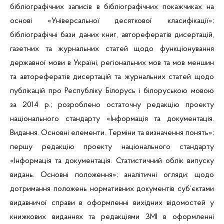
бібліографічних записів в бібліографічних покажчиках на
основі «Універсальної десяткової класифікації»;
бібліографічні бази даних книг, авторефератів дисертацій,
газетних та журнальних статей щодо функціонування
державної мови в Україні, регіональних мов та мов меншин
та авторефератів дисертацій та журнальних статей щодо
публікацій про Республіку Білорусь і білоруською мовою
за 2014 р.; розроблено остаточну редакцію проекту
національного стандарту «Інформація та документація.
Видання. Основні елементи. Терміни та визначення понять»;
першу редакцію проекту національного стандарту
«Інформація та документація. Статистичний облік випуску
видань. Основні положення»; аналітичні огляди: щодо
дотримання положень нормативних документів суб’єктами
видавничої справи в оформленні вихідних відомостей у
книжкових виданнях та редакціями ЗМІ в оформленні