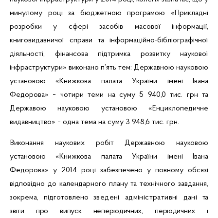
минулому році за бюджетною програмою «Прикладні
розробки у сфері засобів масової інформації,
книговидавничої справи та інформаційно-бібліографічної
діяльності, фінансова підтримка розвитку наукової
інфраструктури» виконано п’ять тем: Державною науковою
установою «Книжкова палата України імені Івана
Федорова» − чотири теми на суму
5 940,0 тис.
грн
та
Державою науковою установою «Енциклопедичне
видавництво» − одна тема на суму
3 948,6 тис. грн
.
Виконання наукових робіт Державною науковою
установою «Книжкова палата України імені Івана
Федорова» у 2014 році забезпечено у повному обсязі
відповідно до календарного плану та технічного завдання,
зокрема,
підготовлено
зведені адміністративні дані
та
звіти про випуск неперіодичних, періодичних і