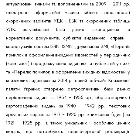
актуалізовані змінами та доповненнями за 2009 – 2011 рр.
електронні інформаційні масиви таблиці відповідності
скорочених варіантів УДК і ББК та скорочених таблиць
УДК; актуалізовані бази даних: законодавчих та
нормативних документів, суб’єктів видавничої справи –
користувачів систем
ISBN
,
ISMN
, друкованих ЗМІ, «Перелік
помилок в оформленні вихідних відомостей у періодичних
(крім газет) і продовжуваних виданнях та публікацій у них»
та «Перелік помилок в оформленні вихідних відомостей у
книжкових виданнях» за 2014 р.; новий веб-сайт Книжкової
палати України; створено ретроспективні бази даних:
періодичних видань за 1954 – 1955 рр., образотворчих і
картографічних видань за 1940 – 1942 рр., текстових
аркушевих видань за 1917 – 1920 рр., книжкових (їдиш) за
1921 – 1925 рр., а також унікальних і особливо цінних
видань, що потребують першочергової реставрації: