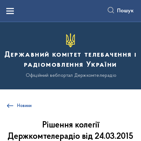
до
основного
Пошук
вмісту
Menu
Державний комітет телебачення і
радіомовлення України
Офіційний вебпортал Держкомтелерадіо
Новини
Рішення колегії
Держкомтелерадіо від 24.03.2015