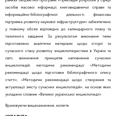
рамках бюджетної програми «Прикладні розробки у сфері
засобів масової інформації, книговидавничої справи та
інформаційно-бібліографічної діяльності, фінансова
підтримка розвитку наукової інфраструктури» забезпечено
у повному обсязі відповідно до календарного плану та
технічного завдання. За результатом виконання теми
підготовлено аналітичні матеріали щодо історії та
сучасного стану розвитку
енциклопедистики
в Україні та
світі, визначення принципів наповнення сучасних
енциклопедій, методичні рекомендації «Методичні
рекомендації
щодо підготовки бібліографічного опису
статті», «
Методичні рекомендації
щодо створення та
актуалізації змісту сучасних енциклопедій»
, на основі яких
укладено словник «Великої української енциклопедії».
Враховуючи вищезазначене, колегія