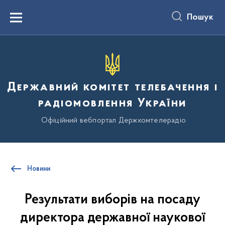
до
основного
Пошук
вмісту
Menu
Державний комітет телебачення і
радіомовлення України
Офіційний вебпортал Держкомтелерадіо
Новини
Результати виборів на посаду
директора державної наукової