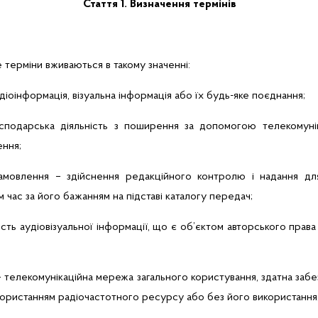
Стаття 1. Визначення термінів
е терміни вживаються в такому значенні:
діоінформація
, візуальна інформація або їх будь-яке поєднання;
осподарська діяльність з поширення за допомогою телекомуніка
ення;
 замовлення – здійснення редакційного контролю і надання дл
час за його бажанням на підставі каталогу передач;
ність аудіовізуальної інформації, що є об’єктом авторського прав
–
телекомунікаційна мережа загального користування, здатна за
икористанням радіочастотного ресурсу або без його використання