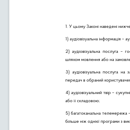
1. У цьому Законі наведені нижч
1) аудіовізуальна інформація –
ау
2) аудіовізуальна послуга – г
шляхом мовлення або на замовл
3) аудіовізуальна послуга на
передач в обраний користувачем 
4) аудіовізуальний твір – сукуп
або її складовою;
5) багатоканальна телемережа 
більше ніж однієї програми з в