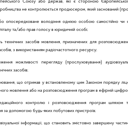
опейського Союзу або держав, які є стороною Європейської
виробництва не контролюється продюсером, який заснований (прож
або опосередковане володіння однією особою самостійно чи с
піталу та/або прав голосу в юридичній особі;
сть технічних засобів мовлення, призначених для розповсюдже
асобів, з використанням радіочастотного ресурсу;
ження можливості перегляду (прослуховування) аудіовізуал
ічних засобів;
арювання, що отримав у встановленому цим Законом порядку ліце
ного мовлення або на розповсюдження програм в ефірній цифров
едакційного контролю і розповсюдження програм шляхом тр
я за допомогою будь-яких побутових пристроїв;
овізуальної інформації, що становить змістовно завершену части