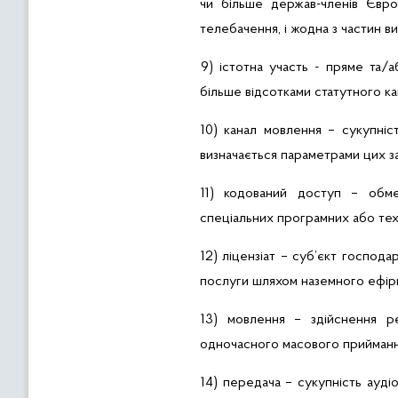
чи більше держав-членів Євр
телебачення, і жодна з частин 
9) істотна участь - пряме та/
більше відсотками статутного ка
10) канал мовлення – сукупні
визначається параметрами цих з
11) кодований доступ – обме
спеціальних програмних або техн
12) ліцензіат – суб’єкт господ
послуги шляхом наземного ефір
13) мовлення – здійснення р
одночасного масового прийманн
14) передача – сукупність ауді