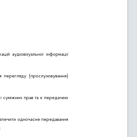
цій аудіовізуальної інформації
я перегляду (прослуховування)
а і суміжних прав та є передачею
безпечити одночасне передавання
;