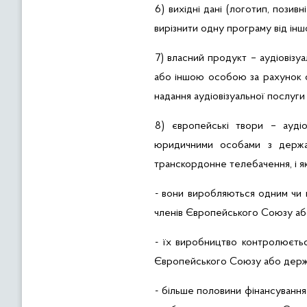
6) вихідні дані
(логотип, позивні
вирізнити одну програму від іншо
7) власний продукт – аудіовізуа
або іншою особою за рахунок ф
надання аудіовізуальної послуги
8) європейські твори – ауді
юридичними особами з держа
транскордонне телебачення, і які
- вони виробляються одним чи к
членів Європейського Союзу аб
- їх виробництво контролюєтьс
Європейського Союзу або держа
- більше половини фінансування