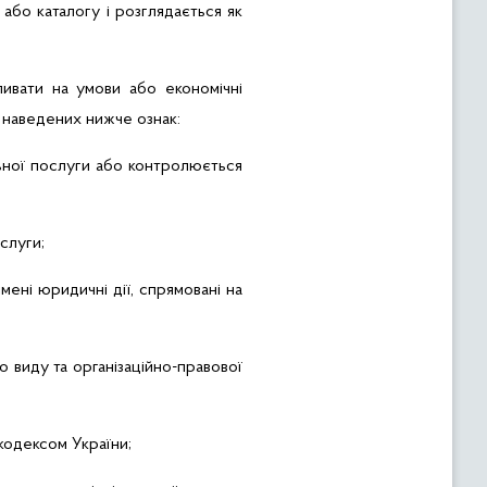
 або каталогу і розглядається як
ливати на умови або економічні
 з наведених нижче ознак:
льної послуги або контролюється
ослуги;
мені юридичні дії, спрямовані на
о виду та організаційно-правової
кодексом України;