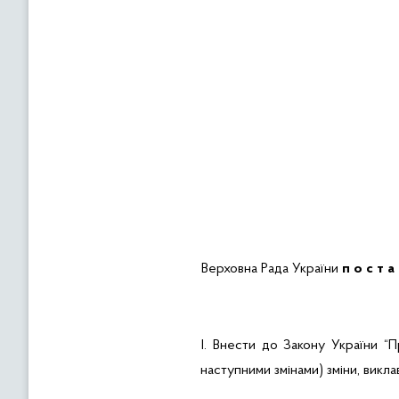
Верховна Рада України
п о с т а 
I.
Внести
до Закону України “П
наступними змінами
) зміни, викл