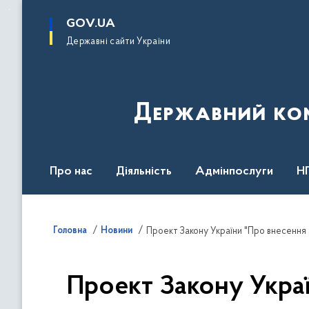
до
основного
GOV.UA
вмісту
Державні сайти України
Державний комі
Про нас
Діяльність
Адмінпослуги
Н
Головна
Новини
Проект Закону України "Про внесення 
Проект Закону Украї