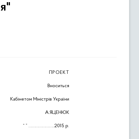
я"
ПРОЕКТ
Вноситься
Кабінетом Міністрів України
А.ЯЦЕНЮК
“
” …………………..2015 р.