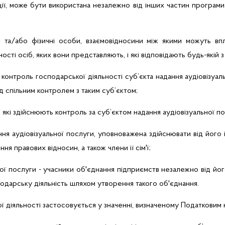
ції, може бути використана незалежно від інших частин програми
і та/або фізичні особи, взаємовідносини між якими можуть вп
ьності осіб, яких вони представляють, і які відповідають будь-якій
контроль господарської діяльності суб’єкта надання аудіовізуа
д спільним контролем з таким суб’єктом;
'ї, які здійснюють контроль за суб’єктом надання аудіовізуальної п
ня аудіовізуальної послуги, уповноважена здійснювати від його і
ня правових відносин, а також члени її сім'ї;
ної послуги - учасники об'єднання підприємств незалежно від йог
дарську діяльність шляхом утворення такого об'єднання.
 діяльності застосовується у значенні, визначеному Податковим 