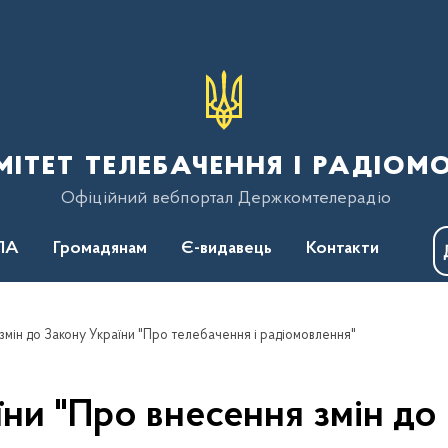
тет телебачення і радіом
Офіційний вебпортал Держкомтелерадіо
ПА
Громадянам
Є-видавець
Контакти
змін до Закону України "Про телебачення і радіомовлення"
ни "Про внесення змін до