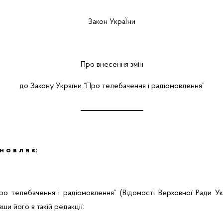
Закон УкраЇни
Про внесення змін
до Закону України “Про телебачення і радіомовлення”
__________________
н о в л я є:
ро телебачення і радіомовлення” (
Відомості Верховної Ради Укр
авши його в такій редакції: