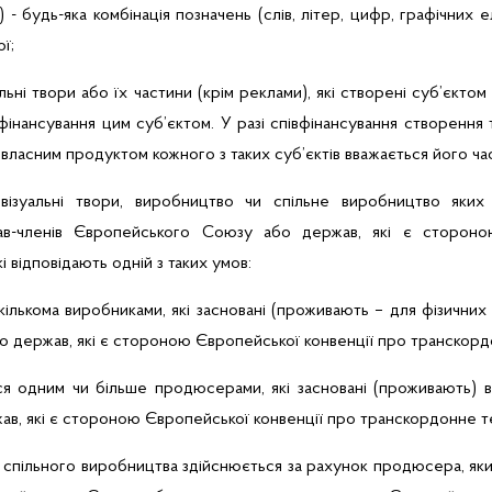
) - будь-яка комбінація позначень (слів, літер, цифр, графічних е
ї;
льні твори або їх частини (крім реклами), які створені суб’єктом
інансування цим суб’єктом. У разі
співфінансування
створення т
 власним продуктом кожного з таких суб’єктів вважається його час
овізуальні твори, виробництво чи спільне виробництво яких
в-членів Європейського Союзу або держав, які є стороною
 відповідають одній з таких умов:
ількома виробниками, які засновані (проживають – для фізичних 
о держав, які є стороною Європейської конвенції про транскор
я одним чи більше продюсерами, які засновані (проживають) в
в, які є стороною Європейської конвенції про транскордонне т
 спільного виробництва здійснюється за рахунок продюсера, яки