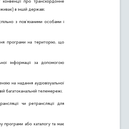
 конвенції про транскордонне
иває) в іншій державі;
пільно з пов’язаними особами і
ння програми на територію, що
ьної інформації за допомогою
нзію на надання аудіовізуальної
ій багатоканальній телемережі;
ансляції чи ретрансляції для
ну програми або каталогу та має