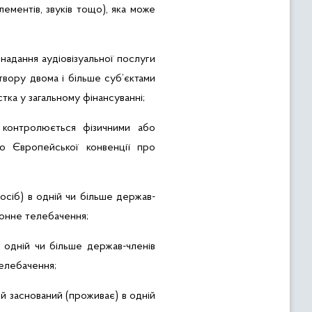
лементів, звуків тощо), яка може
 надання аудіовізуальної послуги
вору двома і більше суб’єктами
тка у загальному фінансуванні;
 контролюється фізичними або
 Європейської конвенції про
осіб) в одній чи більше держав-
донне телебачення;
 одній чи більше держав-членів
елебачення;
й заснований (проживає) в одній