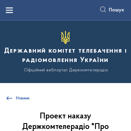
до
основного
Пошук
вмісту
Menu
Державний комітет телебачення і
радіомовлення України
Офіційний вебпортал Держкомтелерадіо
Новини
Проект наказу
Держкомтелерадіо "Про