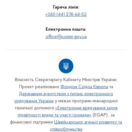
Гаряча лінія:
+380 (44) 278-64-52
Електронна пошта:
office@comin.gov.ua
Власність Секретаріату Кабінету Міністрів України.
Проєкт реалізовано
Фондом Східна Європа
та
Державним агентством з питань електронного
урядування України
у межах програми міжнародної
технічної допомоги
«Електронне врядування задля
підзвітності влади та участі громади»
(EGAP) , за
фінансової підтримки
Швейцарської агенції розвитку та
співробітництва