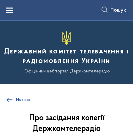
до
основного
Пошук
вмісту
Menu
Державний комітет телебачення і
радіомовлення України
Офіційний вебпортал Держкомтелерадіо
Новини
Про засідання колегії
Держкомтелерадіо