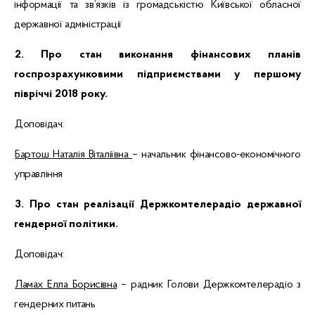
інформації та
зв
’
язків
із громадськістю Київської обласної
державної адміністрації
2.
Про стан виконання фінансових планів
госпрозрахунковими підприємствами у першому
півріччі 2018 року
.
Доповідач:
Бартош
Наталія Віталіївна
– начальник фінансово-економічного
управління
3. Про стан реалізації Держкомтелерадіо державної
гендерної політики.
Доповідач:
Ламах Елла Борисівна
– радник Голови Держкомтелерадіо з
гендерних питань