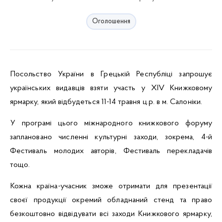
Оголошення
Посольство України в Грецькій Республіці запрошує
українських видавців взяти участь у XIV Книжковому
ярмарку, який відбудеться 11-14 травня ц.р. в м. Салоніки.
У програмі цього міжнародного книжкового форуму
заплановано численні культурні заходи, зокрема, 4-й
Фестиваль молодих авторів, Фестиваль перекладачів
тощо.
Кожна країна-учасник зможе отримати для презентації
своєї продукції окремий
обладнаний стенд та право
безкоштовно відвідувати в
ci
заходи Книжкового ярмарку,