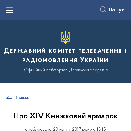
до
основного
Пошук
вмісту
Menu
Державний комітет телебачення і
радіомовлення України
Офіційний вебпортал Держкомтелерадіо
Новини
Про XIV Книжковий ярмарок
опубліковано 20 квітня 2017 року о 18:15