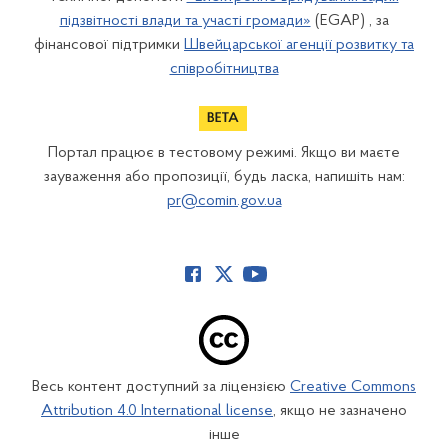
підзвітності влади та участі громади»
(EGAP) , за
фінансової підтримки
Швейцарської агенції розвитку та
співробітництва
Портал працює в тестовому режимі. Якщо ви маєте
зауваження або пропозиції, будь ласка, напишіть нам:
pr@comin.gov.ua
Весь контент доступний за ліцензією
Creative Commons
Attribution 4.0 International license
, якщо не зазначено
інше