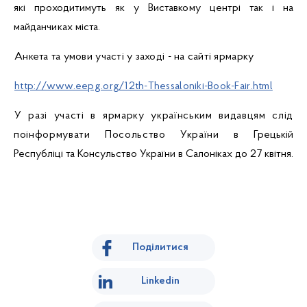
які
проходитимуть як у Виставкому центрі так
i
на
майданчиках міста.
Анкета та умови участі у заході - на сайті ярмарку
http://www.eepg.org/12th-Thessaloniki-Book-Fair.html
У разі участі в ярмарку українським видавцям слід
поінформувати Посольство України в
Грецькій
Республіці та Консульство України в Салоніках до 27
квітня.
Поділитися
Linkedin