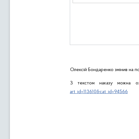
Олексій Бондаренко змінив на п
З текстом наказу можна о
art_id=113610&cat_id=94566