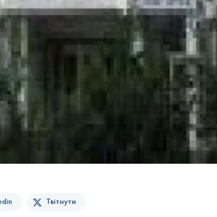
edin
Твітнути