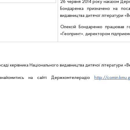
26 червня 2014 року наказом Дер
Бондаренка призначено на по
видавництва дитячої літератури «В
Олексій Бондаренко працював г
«
Геопринт
», директором підприєм
осаді керівника
Національного видавництва дитячої літератури «Ве
знайомитись на сайті Держкомтелерадіо
http://comin.kmu.g