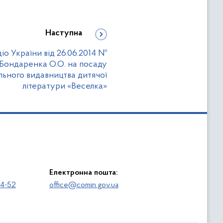
Наступна
о України від 26.06.2014 №
 Бондаренка О.О. на посаду
ьного видавництва дитячої
літератури «Веселка»
Електронна пошта:
64-52
office@comin.gov.ua