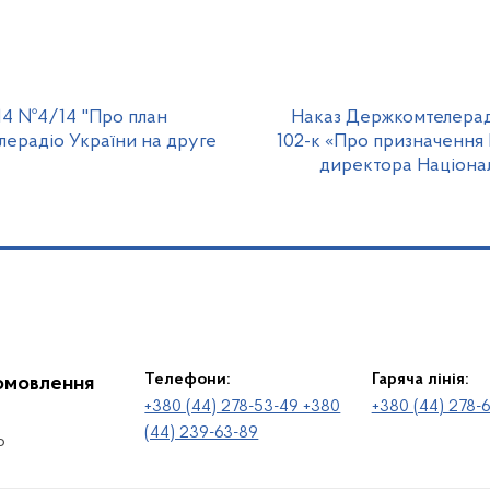
2014 №4/14 "Про план
Наказ Держкомтелераді
лерадіо України на друге
102-к «Про призначення
директора Націонал
Телефони:
Гаряча лінія:
іомовлення
+380 (44) 278-53-49 +380
+380 (44) 278-
(44) 239-63-89
о