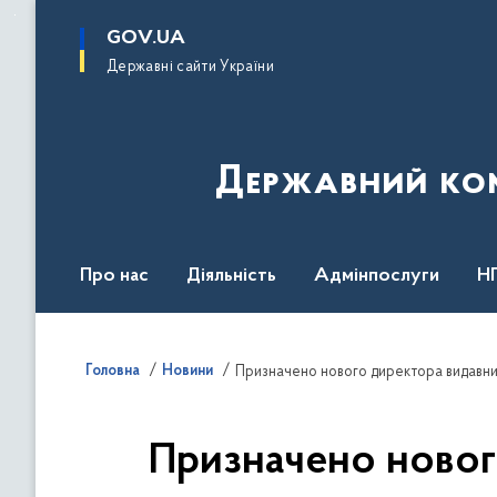
до
основного
GOV.UA
вмісту
Державні сайти України
Державний комі
Про нас
Діяльність
Адмінпослуги
Н
Головна
Новини
Призначено нового директора видавниц
Призначено новог