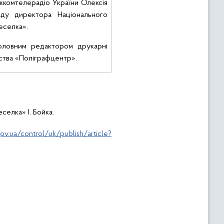
жкомтелерадіо України Олексія
саду
директора Національного
еселка».
оловним редактором друкарні
ства «
Поліграфцентр
».
селка» І. Бойка.
ov.ua/control/uk/publish/article?