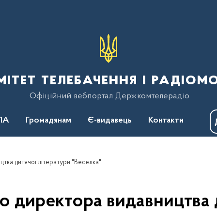
тет телебачення і радіом
Офіційний вебпортал Держкомтелерадіо
ПА
Громадянам
Є-видавець
Контакти
тва дитячої літератури "Веселка"
о директора видавництва д