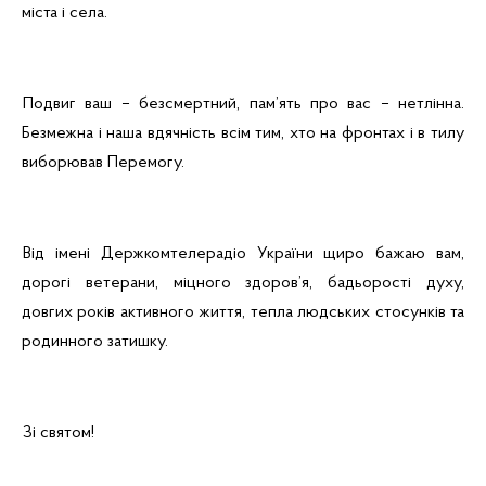
міста і села.
Подвиг ваш – безсмертний, пам’ять про вас – нетлінна.
Безмежна і наша вдячність всім тим, хто на фронтах і в тилу
виборював Перемогу.
Від імені Держкомтелерадіо України щиро бажаю вам,
дорогі ветерани, міцного здоров’я, бадьорості духу,
довгих років активного життя, тепла людських стосунків та
родинного затишку.
Зі святом!