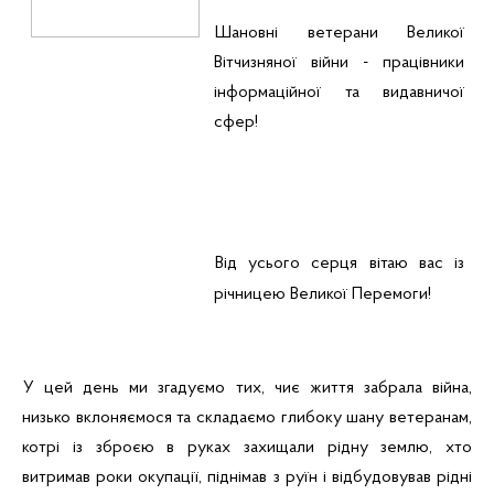
Шановні ветерани Великої
Вітчизняної війни - працівники
інформаційної та видавничої
сфер!
Від усього серця вітаю вас із
річницею Великої Перемоги!
У цей день ми згадуємо тих, чиє життя забрала війна,
низько вклоняємося та складаємо глибоку шану ветеранам,
котрі із зброєю в руках захищали рідну землю, хто
витримав роки окупації, піднімав з руїн і відбудовував рідні