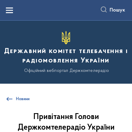
до
основного
Пошук
вмісту
Menu
Державний комітет телебачення і
радіомовлення України
Офіційний вебпортал Держкомтелерадіо
Новини
Привітання Голови
Держкомтелерадіо України