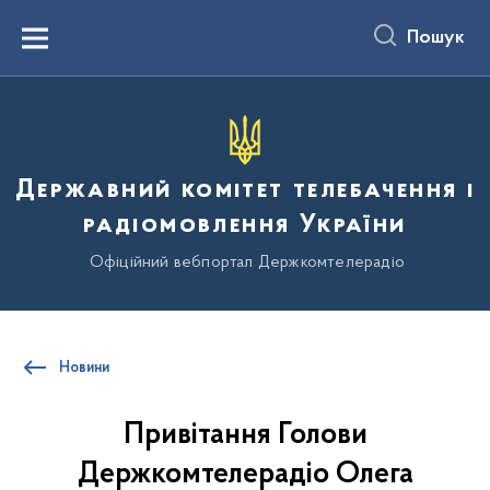
до
основного
Пошук
вмісту
Menu
Державний комітет телебачення і
радіомовлення України
Офіційний вебпортал Держкомтелерадіо
Новини
Привітання Голови
Держкомтелерадіо Олега