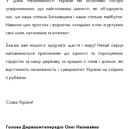
У День Незалежності України ми особливо гостро
усвідомлюємо, що найголовніші цінності, які об’єднують
нас, це наша спільна Батьківщина і наше спільне майбутнє.
Навколо цих простих і водночас складних істин згуртуємо
свої сили, натхнення та інтелект.
Бажаю вам міцного здоров'я,
щастя і миру
!
Нехай серця
наповнюються прагненням до єдності та порозуміння,
гордістю за нашу державу, за кращих її синів і доньок, які
відстоюють незалежність і суверенітет України на східних
її рубежах.
Слава Україні!
Голова Держкомтелерадіо
Олег Наливайко