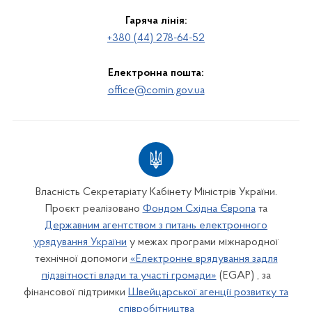
Гаряча лінія:
+380 (44) 278-64-52
Електронна пошта:
office@comin.gov.ua
Власність Секретаріату Кабінету Міністрів України.
Проєкт реалізовано
Фондом Східна Європа
та
Державним агентством з питань електронного
урядування України
у межах програми міжнародної
технічної допомоги
«Електронне врядування задля
підзвітності влади та участі громади»
(EGAP) , за
фінансової підтримки
Швейцарської агенції розвитку та
співробітництва