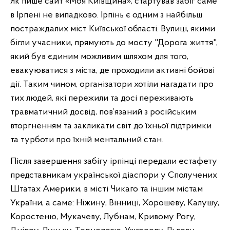
Як пише сайт «Моя Київщина», стартував забіг саме
в Ірпені не випадково. Ірпінь є одним з найбільш
постраждалих міст Київської області. Вулиці, якими
бігли учасники, прямують до мосту "Дорога життя",
який був єдиним можливим шляхом для того,
евакуюватися з міста, де проходили активні бойові
дії. Таким чином, організатори хотіли нагадати про
тих людей, які пережили та досі переживають
травматичний досвід, пов’язаний з російським
вторгненням та закликати світ до їхньої підтримки
та турботи про їхній ментальний стан.
Після завершення забігу ірпінці передали естафету
представникам української діаспори у Сполучених
Штатах Америки, в місті Чикаго та іншим містам
України, а саме: Ніжину, Вінниці, Хорошеву, Калушу,
Коростеню, Мукачеву, Лубнам, Кривому Рогу,