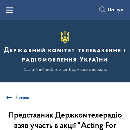
до
основного
Пошук
вмісту
Menu
Державний комітет телебачення і
радіомовлення України
Офіційний вебпортал Держкомтелерадіо
Новини
Представник Держкомтелерадіо
взяв участь в акції "Acting For