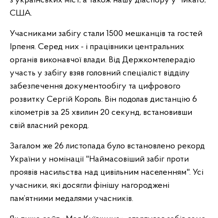
з українських міст, а також нашу діаспору у Чикаго,
США.
Учасниками забігу стали 1500 мешканців та гостей
Ірпеня. Серед них - і працівники центральних
органів виконавчої влади. Від Держкомтелерадіо
участь у забігу взяв головний спеціаліст відділу
забезпечення документообігу та цифрового
розвитку Сергій Король. Він подолав дистанцію 6
кілометрів за 25 хвилин 20 секунд, встановивши
свій власний рекорд.
Загалом же 26 листопада було встановлено рекорд
України у номінації "Наймасовіший забіг проти
проявів насильства над цивільним населенням". Усі
учасники, які досягли фінішу нагороджені
пам’ятними медалями учасників.