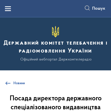
до
основного
Пошук
вмісту
Menu
Державний комітет телебачення і
радіомовлення України
Офіційний вебпортал Держкомтелерадіо
Новини
Посада директора державного
спеціалізованого видавництва