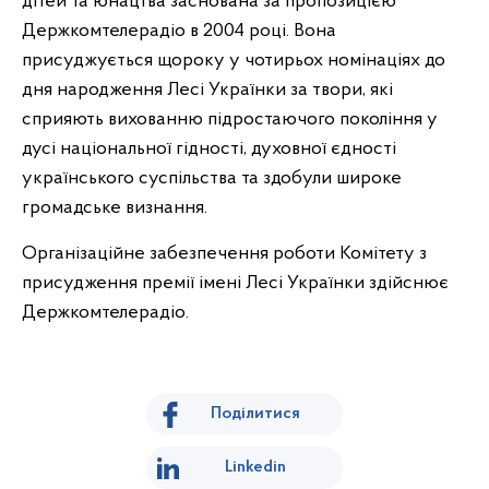
дітей та юнацтва заснована за пропозицією
Держкомтелерадіо в 2004 році. Вона
присуджується щороку у чотирьох номінаціях до
дня народження Лесі Українки за твори, які
сприяють вихованню підростаючого покоління у
дусі національної гідності, духовної єдності
українського суспільства та здобули широке
громадське визнання.
Організаційне забезпечення роботи Комітету з
присудження премії імені Лесі Українки здійснює
Держкомтелерадіо.
Поділитися
Linkedin