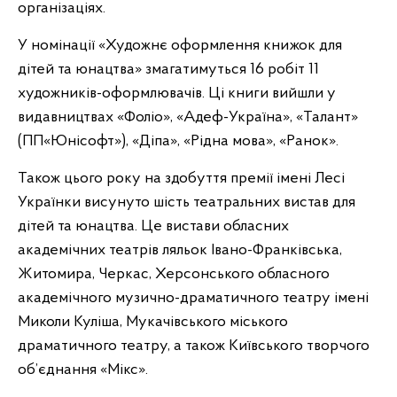
організаціях.
У номінації «Художнє оформлення книжок для
дітей та юнацтва» змагатимуться 16 робіт 11
художників-оформлювачів. Ці книги вийшли у
видавництвах «Фоліо», «Адеф-Україна», «Талант»
(ПП«Юнісофт»), «Діпа», «Рідна мова», «Ранок».
Також цього року на здобуття премії імені Лесі
Українки висунуто шість театральних вистав для
дітей та юнацтва. Це вистави обласних
академічних театрів ляльок Івано-Франківська,
Житомира, Черкас, Херсонського обласного
академічного музично-драматичного театру імені
Миколи Куліша, Мукачівського міського
драматичного театру, а також Київського творчого
об’єднання «Мікс».