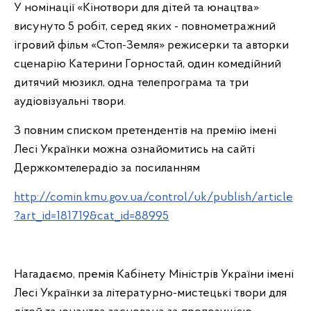
У номінації «Кінотвори для дітей та юнацтва»
висунуто 5 робіт, серед яких - повнометражний
ігровий фільм «Стоп-Земля» режисерки та авторки
сценарію Катерини Горностай, один комедійний
дитячий мюзикл, одна телепрограма та три
аудіовізуальні твори.
З повним списком претендентів на премію імені
Лесі Українки можна ознайомитись на сайті
Держкомтелерадіо за посиланням
http://comin.kmu.gov.ua/control/uk/publish/article
?art_id=181719&cat_id=88995
Нагадаємо, премія Кабінету Міністрів України імені
Лесі Українки за літературно-мистецькі твори для