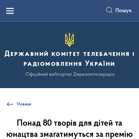
до
основного
Пошук
вмісту
Menu
Державний комітет телебачення і
радіомовлення України
Офіційний вебпортал Держкомтелерадіо
Новини
Понад 80 творів для дітей та
юнацтва змагатимуться за премію