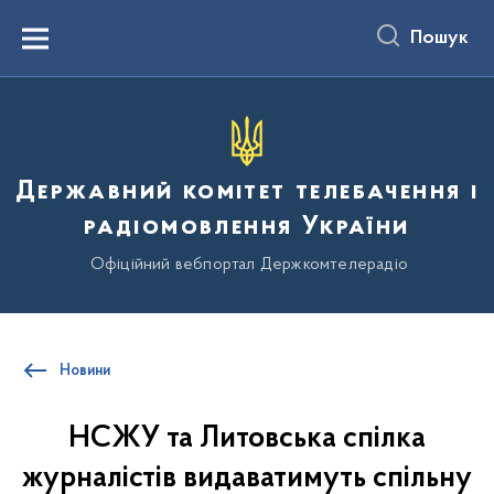
до
основного
Пошук
вмісту
Menu
Державний комітет телебачення і
радіомовлення України
Офіційний вебпортал Держкомтелерадіо
Новини
НСЖУ та Литовська спілка
журналістів видаватимуть спільну