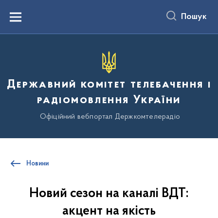
до
основного
Пошук
вмісту
Menu
Державний комітет телебачення і
радіомовлення України
Офіційний вебпортал Держкомтелерадіо
Новини
Новий сезон на каналі ВДТ:
акцент на якість