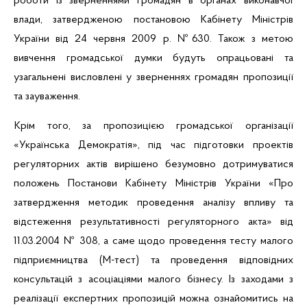
роботи із зверненнями громадян в органах виконавчої
влади, затвердженою постановою Кабінету Міністрів
України від 24 червня 2009 р. №630. Також з метою
вивчення громадської думки будуть опрацьовані та
узагальнені висловлені у зверненнях громадян пропозиції
та зауваження.
Крім того, за пропозицією громадської організації
«Українська Демократія», під час підготовки проектів
регуляторних актів вирішено безумовно дотримуватися
положень Постанови Кабінету Міністрів України «Про
затвердження
методик
проведення аналізу впливу та
відстеження результативності регуляторного
акта
» від
11.03.2004 № 308, а саме щодо проведення тесту малого
підприємництва (М-тест) та
проведення відповідних
консультацій з асоціаціями малого бізнесу. Із заходами з
реалізації експертних пропозицій можна ознайомитись на