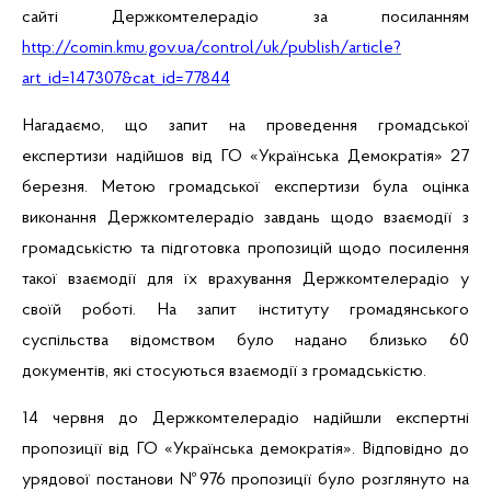
сайті Держкомтелерадіо за посиланням
http://comin.kmu.gov.ua/control/uk/publish/article?
art_id=147307&cat_id=77844
Нагадаємо, що запит на проведення громадської
експертизи надійшов від ГО «Українська Демократія» 27
березня.
Метою громадської експертизи була
оцінка
виконання Держкомтелерадіо завдань щодо взаємодії з
громадськістю та підготовка пропозицій щодо посилення
такої взаємодії для їх врахування Держкомтелерадіо у
своїй роботі. На запит інституту громадянського
суспільства відомством було надано близько 60
документів, які стосуються взаємодії з громадськістю.
14 червня до Держкомтелерадіо надійшли експертні
пропозиції від ГО «Українська демократія». Відповідно до
урядової постанови №976 пропозиції було розглянуто на