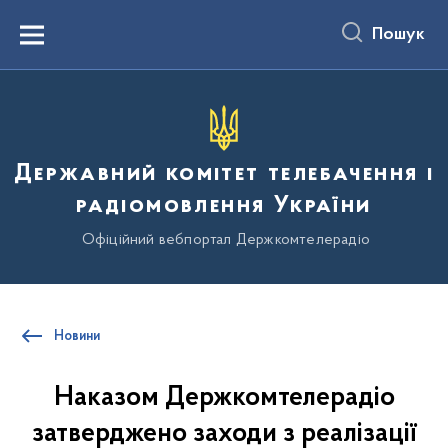
до
основного
Пошук
вмісту
Menu
Державний комітет телебачення і
радіомовлення України
Офіційний вебпортал Держкомтелерадіо
Новини
Наказом Держкомтелерадіо
затверджено заходи з реалізації