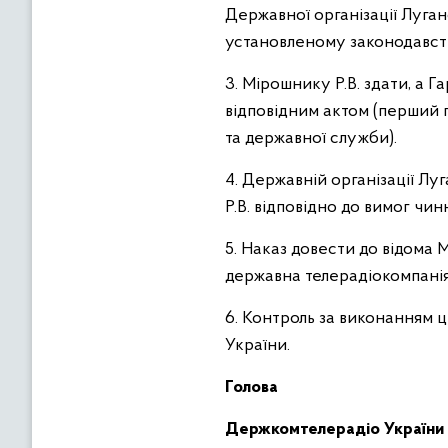
Державної організації Луга
установленому законодавст
3. Мірошнику Р.В. здати, а
відповідним актом (перший 
та державної служби).
4. Державній організації Л
Р.В. відповідно до вимог чи
5. Наказ довести до відома М
державна телерадіокомпанія
6. Контроль за виконанням 
України.
Голова
Держкомтелерадіо України 