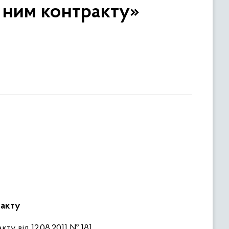
з ним контракту»
ракту
ту від 12.08.2011 № 181,