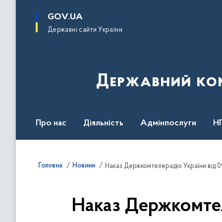
до
основного
GOV.UA
вмісту
Державні сайти України
Державний комі
Про нас
Діяльність
Адмінпослуги
Н
Головна
Новини
Наказ Держкомтелерадіо України від 09
Наказ Держкомтел