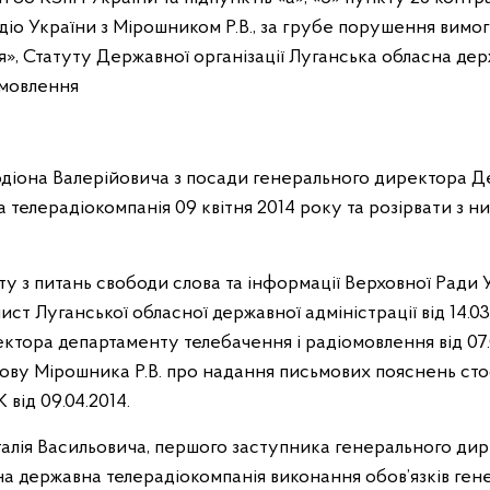
о України з Мірошником Р.В., за грубе порушення вимо
я», Статуту Державної організації Луганська обласна дер
амовлення
іона Валерійовича з посади генерального директора Де
телерадіокомпанія 09 квітня 2014 року та розірвати з ним
ету з питань свободи слова та інформації Верховної Ради 
лист Луганської обласної державної адміністрації від 14.0
ктора департаменту телебачення і радіомовлення від 07.0
ідмову Мірошника Р.В. про надання письмових пояснень ст
від 09.04.2014.
алія Васильовича, першого заступника генерального ди
сна державна телерадіокомпанія виконання обов’язків ге