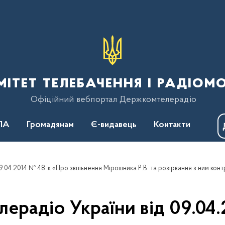
тет телебачення і радіом
Офіційний вебпортал Держкомтелерадіо
ПА
Громадянам
Є-видавець
Контакти
.04.2014 № 48-к «Про звільнення Мірошника Р.В. та розірвання з ним конт
ерадіо України від 09.04