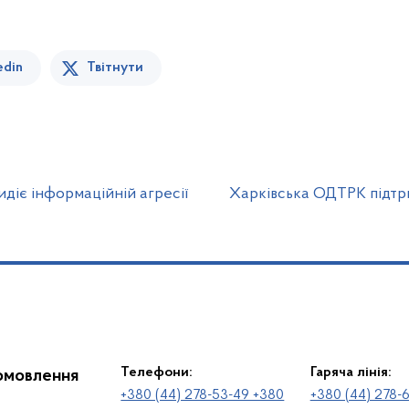
edin
Твітнути
іє інформаційній агресії
Харківська ОДТРК підтр
Телефони:
Гаряча лінія:
іомовлення
+380 (44) 278-53-49 +380
+380 (44) 278-