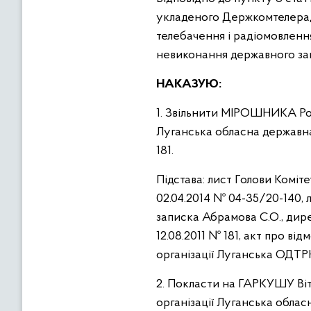
укладеного Держкомтелераді
телебачення і радіомовленн
невиконання державного з
НАКАЗУЮ:
1. Звільнити МІРОШНИКА Род
Луганська обласна державна 
181.
Підстава: лист Голови Коміт
02.04.2014 № 04-35/20-140, 
записка Абрамова С.О., дире
12.08.2011 № 181, акт про в
організації Луганська ОДТРК 
2. Покласти на ГАРКУШУ Віт
організації Луганська обла