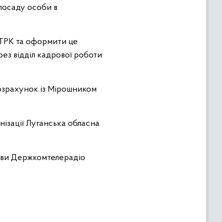
 посаду особи в
ДТРК та оформити це
ез відділ кадрової роботи
розрахунок із Мірошником
анізації Луганська обласна
лови Держкомтелерадіо