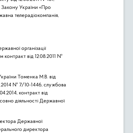
г Закону України «Про
жавна телерадіокомпанія,
ржавної організації
 контракт від 12.08.2011 №
України Томенка М.В. від
3.2014 № 7/10-1446, службова
4.2014, контракт від
осовно діяльності Державної
ректора Державної
нерального директора