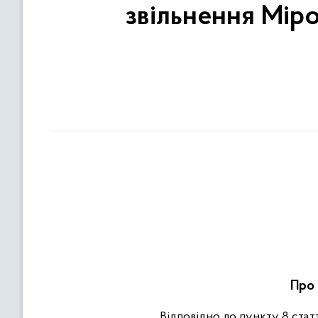
звільнення Міро
Про 
Відповідно до пункту 8 статт