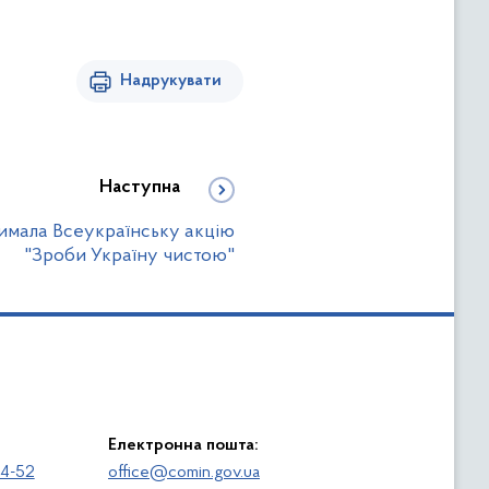
Надрукувати
Наступна
имала Всеукраїнську акцію
"Зроби Україну чистою"
Електронна пошта:
64-52
office@comin.gov.ua