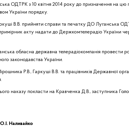
нська ОДТРК з 10 квітня 2014 року до призначення на цю
вом України порядку.
 Гаркуші В.В. прийняти справи та печатку ДО Луганська О
примірник акту надати до Держкомтелерадіо України чер
уганська обласна державна телерадіокомпанія провести 
нного законодавства України.
ірошника Р.В., Гаркуші В.В. та працівників Державної орг
.
цього наказу покласти на Кравченка Д.В., заступника Го
О.І. Наливайко