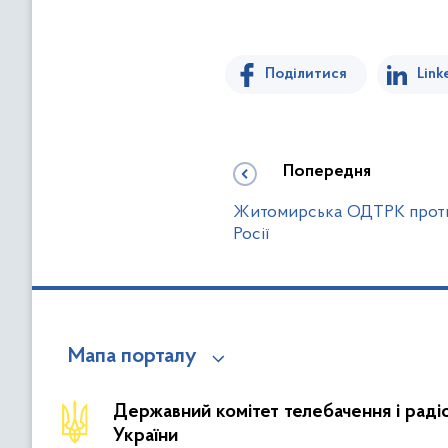
Поділитися
Link
Попередня
Житомирська ОДТРК протид
Росії
Мапа порталу
Державний комітет телебачення і рад
України