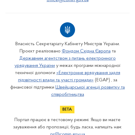
office@comin.gov.ua
Власність Секретаріату Кабінету Міністрів України.
Проєкт реалізовано
Фондом Східна Європа
та
Державним агентством з питань електронного
урядування України
у межах програми міжнародної
технічної допомоги
«Електронне врядування задля
підзвітності влади та участі громади»
(EGAP) , за
фінансової підтримки
Швейцарської агенції розвитку та
співробітництва
Портал працює в тестовому режимі. Якщо ви маєте
зауваження або пропозиції, будь ласка, напишіть нам:
pr@comin.gov.ua