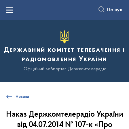
до
основного
Пошук
вмісту
Menu
Державний комітет телебачення і
радіомовлення України
Офіційний вебпортал Держкомтелерадіо
Новини
Наказ Держкомтелерадіо України
від 04.07.2014 № 107-к «Про