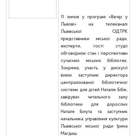
11 липня у програмі «Вечір у
Львові» на телеканалі
Львівської ОДТРК
представники міської ради,
експерти, гості студії
обговорили стан і перспективи
сучасних міських бібліотек.
Зокрема, участь у дискусії
взяли
заступник директора
централізованої бібліотечної
системи для дітей Наталія
Бібік
,
завідувач читального залу
бібліотеки для дорослих
Наталя
Білута
та заступник
начальника управління культури
Львівської міської ради Ірина
Магдиш
.