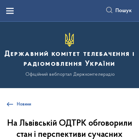
до
основного
Пошук
вмісту
Menu
Державний комітет телебачення і
радіомовлення України
Офіційний вебпортал Держкомтелерадіо
Новини
На Львівській ОДТРК обговорили
стан і перспективи сучасних