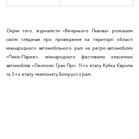
Окрім того, журналісти «Вечірнього Львова» розказали
своїм глядачам про проведення на території області
міжнародного автомобільного ралі на
ретро-автомобілях
«Пекін-Париж», міжнародного фестивалю класичних
автомобілів «
Леополіс
Гран
Прі
», 11-го етапу Кубка Європи
та 3-го етапу чемпіонату Білорусії з ралі.