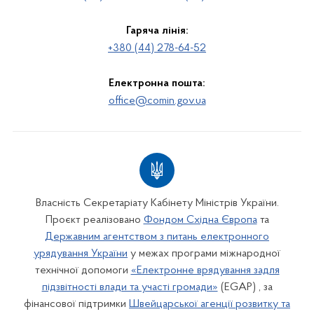
Гаряча лінія:
+380 (44) 278-64-52
Електронна пошта:
office@comin.gov.ua
Власність Секретаріату Кабінету Міністрів України.
Проєкт реалізовано
Фондом Східна Європа
та
Державним агентством з питань електронного
урядування України
у межах програми міжнародної
технічної допомоги
«Електронне врядування задля
підзвітності влади та участі громади»
(EGAP) , за
фінансової підтримки
Швейцарської агенції розвитку та