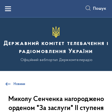
до
основного
Пошук
вмісту
Menu
Державний комітет телебачення і
радіомовлення України
Офіційний вебпортал Держкомтелерадіо
Новини
Миколу Сенченка нагороджено
орденом "За заслуги" ІІ ступеня