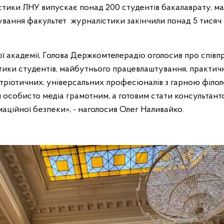
ики ЛНУ випускає понад 200 студентів бакалаврату, маг
нування факультет журналістики закінчили понад 5 тисяч 
ї академії, Голова Держкомтелерадіо оголосив про співп
ктики студентів, майбутнього працевлаштування, практич
атріотичних, універсальних професіоналів з гарною філо
и особисто медіа грамотним, а готовим стати консультан
ційної безпеки», - наголосив Олег Наливайко.