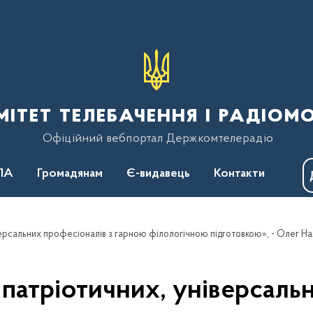
тет телебачення і радіом
Офіційний вебпортал Держкомтелерадіо
ПА
Громадянам
Є-видавець
Контакти
версальних професіоналів з гарною філологічною підготовкою», - Олег Н
 патріотичних, універсаль