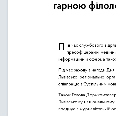
гарною філол
Під час службового відрядження у Львів Голова Держкомтелерадіо Олег Наливайко зустрівся з військовими
пресофіцерами, медійни
інформаційній сфері, а тако
Під час заходу з нагоди Дня
Львівської регіональної орг
співпрацю з Суспільним мовн
Також Голова Держкомтелера
Львівському національному у
поєднує в журналістській ос