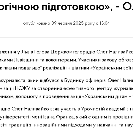
огічною підготовкою», - О
опубліковано 09 червня 2025 року о 13:04
ками Львівщини та волонтерами. Учасники заходу обгово
ж плани подальшої реалізації ініціативи «Українським вої
 журналіста, який відбувся в Будинку офіцерів, Олег Нал
анізації НСЖУ за створення ефективного центру журналіс
иком, допомогу в проведенні акції «Українським дітям – 
діо Олег Наливайко взяв участь в Урочистій академії з 
ніверситеті імені Івана Франка, який є одним із провідн
віті традиції з інноваційними підходами у навчанні та н