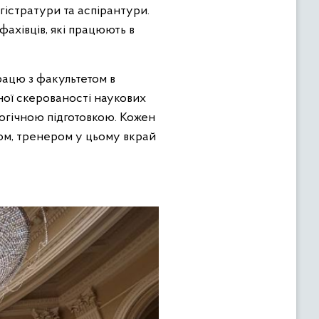
істратури та аспірантури.
фахівців, які працюють в
рацю з факультетом в
ної скерованості наукових
логічною підготовкою. Кожен
том, тренером у цьому вкрай