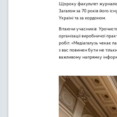
Щороку факультет журналіст
Загалом за 70 років його іс
Україні та за кордоном.
Вітаючи учасників Урочисто
організації виробничої пра
робіт. «Медіагалузь чекає п
з вас повинен бути не тільк
важливому напрямку інформа