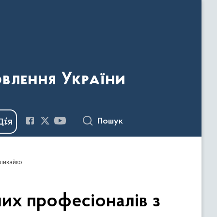
овлення України
Пошук
аливайко
них професіоналів з