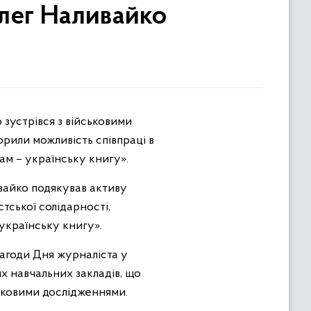
лег Наливайко
рили можливість співпраці в
нам – українську книгу».
ивайко подякував активу
тської солідарності,
українську книгу».
нагоди Дня журналіста у
их навчальних закладів, що
ауковими дослідженнями.