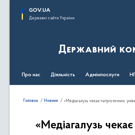
до
основного
GOV.UA
вмісту
Державні сайти України
Державний комі
Про нас
Діяльність
Адмінпослуги
Н
Головна
Новини
«Медіагалузь чекає патріотичних, уні
«Медіагалузь чекає