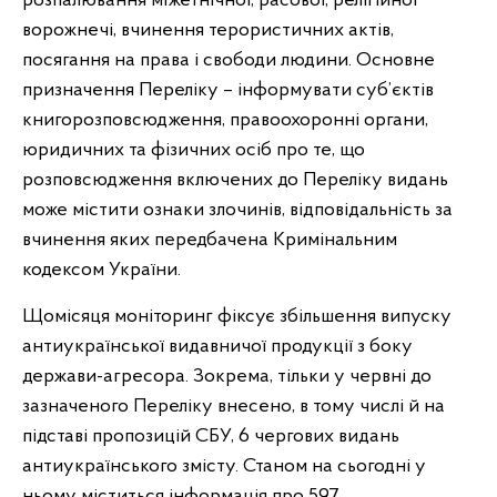
розпалювання міжетнічної, расової, релігійної
ворожнечі, вчинення терористичних актів,
посягання на права і свободи людини. Основне
призначення Переліку – інформувати суб’єктів
книгорозповсюдження, правоохоронні органи,
юридичних та фізичних осіб про те, що
розповсюдження включених до Переліку видань
може містити ознаки злочинів, відповідальність за
вчинення яких передбачена Кримінальним
кодексом України.
Щомісяця моніторинг фіксує збільшення випуску
антиукраїнської видавничої продукції з боку
держави-агресора. Зокрема, тільки у червні
до
зазначеного Переліку внесено, в тому числі й на
підставі пропозицій СБУ, 6 чергових видань
антиукраїнського змісту. Станом на сьогодні у
ньому міститься інформація про 597