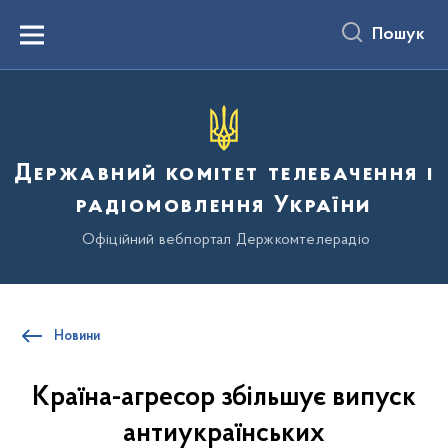
до
основного
Пошук
вмісту
Menu
Державний комітет телебачення і
радіомовлення України
Офіційний вебпортал Держкомтелерадіо
Новини
Країна-агресор збільшує випуск
антиукраїнських