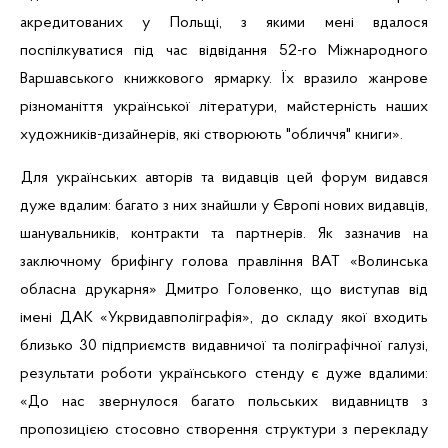
акредитованих у Польщі, з якими мені вдалося
поспілкуватися під час відвідання 52-го Міжнародного
Варшавського книжкового ярмарку. Їх вразило жанрове
різноманіття української літератури, майстерність наших
художників-дизайнерів, які створюють "обличчя" книги».
Для українських авторів та видавців цей форум видався
дуже вдалим: багато з них знайшли у Європі нових видавців,
шанувальників, контракти та партнерів. Як зазначив на
заключному брифінгу голова правління ВАТ «Волинська
обласна друкарня» Дмитро Головенко, що виступав від
імені ДАК «Укрвидавполіграфія», до складу якої входить
близько 30 підприємств видавничої та поліграфічної галузі,
результати роботи українського стенду є дуже вдалими:
«До нас звернулося багато польських видавництв з
пропозицією стосовно створення структури з перекладу