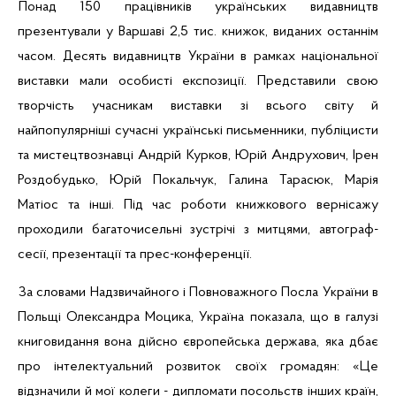
Понад 150 працівників українських видавництв
презентували у Варшаві 2,5 тис. книжок, виданих останнім
часом.
Десять видавництв України в рамках національної
виставки ма
ли
особисті експозиції.
Представили свою
творчість учасникам виставки зі всього
св
іту й
найпопулярніші сучасні українські письменники, публіцисти
та мистецтвознавці Андрій Курков, Юрій Андрухович, Ірен
Роздобудько, Юрій Покальчук, Галина Тарасюк, Марія
Матіос та інші. Під час роботи книжкового вернісажу
проходили багаточисельні зустрічі з митцями, автограф-
сесії, презентації та прес-конференції.
За словами Надзвичайного і Повноважного Посла України в
Польщі Олександра Моцика, Україна показала, що в галузі
книговидання вона дійсно європейська держава, яка дбає
про інтелектуальний розвиток своїх громадян: «Це
відзначили й мої колеги - дипломати посольств інших країн,