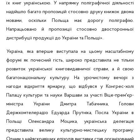
їх книг українською. У напрямку поліграфічної діяльності
надійшло багато пропозицій стосовно друку книжок двома
мовами, оскільки Польща має дорогу поліграфію.
Напрацьовано й пропозиції стосовно двосторонньої
дистрибуції продукції до України та Польщі».
Україна, яка вперше виступала на цьому масштабному
форумі як почесний гість, широко представила не тільки
розвиток української книговидавничої справи, а й свою
багатонаціональну культуру. На урочистому вечорі з
нагоди відкриття ярмарку, що відбувся у Конгрес-холі
Палацу культури та науки Варшави за участі Віце-прем'єр-
міністра України Дмитра Табачника, Голови
Держкомтелерадіо Едуарда Прутніка, Посла України в
Польщі Олександра Моцика, українська делегація
представила велику культурно-мистецьку програму.
Одним з найяскравіших епізодів виставки став організований