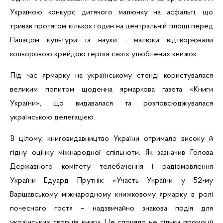
Україною конкурс дитячого малюнку на асфальті, що
тривав протягом кількох годин на центральній площі перед
Палацом культури та науки - малюки відтворювали
кольоровою крейдою героїв своїх улюблених книжок.
Під час ярмарку на українському стенді користувалася
великим попитом щоденна ярмаркова газета «Книги
України», що видавалася та розповсюджувалася
українською делегацією.
В цілому, книговидавництво України отримало високу й
гідну оцінку міжнародної спільноти. Як зазначив Голова
Державного комітету телебачення і радіомовлення
України Едуард Прутнік: «Участь України у 52-му
Варшавському міжнародному книжковому ярмарку в ролі
почесного гостя – надзвичайно знакова подія для
українських творців книги. Це
сприяло
не тільки промоції