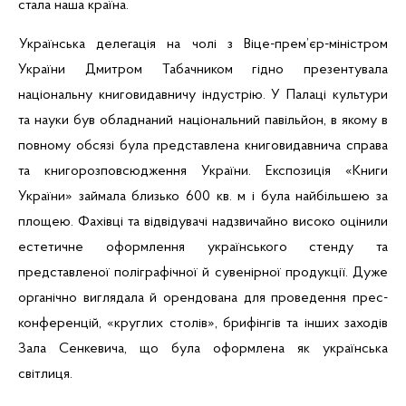
ста
ла
наша країна.
Українська делегація на чолі з Віце-прем’єр-міністром
України Дмитром Табачником гідно презентувала
національну книговидавничу індустрію. У Палаці культури
та науки був обладнаний національний павільйон, в якому в
повному обсязі була представлена книговидавнича справа
та книгорозповсюдження України. Експозиція «Книги
України» займала близько
600 кв. м
і була найбільшею за
площею. Фахівці та відвідувачі надзвичайно високо оцінили
естетичне оформлення українського стенду та
представленої поліграфічної й сувенірної продукції. Дуже
органічно виглядала й орендована для проведення прес-
конференцій, «круглих столів», брифінгів та інших заходів
Зала Сенкевича, що була оформлена як українська
світлиця.