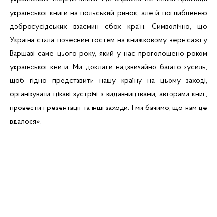
української книги на польський ринок, але й поглибленню
добросусідських взаємин обох країн. Символічно, що
Україна
стала
почесним гостем на книжковому вернісажі у
Варшаві саме цього року, який у нас проголошено роком
української книги.
Ми доклали надзвичайно багато зусиль,
щоб гідно представити нашу країну на цьому заході,
організувати цікаві зустрічі з видавництвами, авторами книг,
провести презентації та інші заходи. І ми бачимо, що нам це
вдалося».