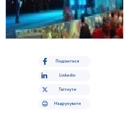
Поділитися
Linkedin
Твітнути
Надрукувати