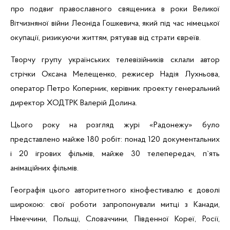
про подвиг православного священика в роки Великої
Вітчизняної війни Леоніда
Гошкевича
, який під час німецької
окупації, ризикуючи життям, рятував від страти євреїв.
Творчу групу українських телевізійників склали автор
стрічки Оксана Мелещенко, режисер Надія
Лухньова
,
оператор Петро
Коперник
, керівник проекту генеральний
директор
ХОДТРК
Валерій Долина.
Цього року на розгляд журі «
Радонежу
» було
представлено майже 180 робіт: понад 120 документальних
і 20 ігрових фільмів, майже 30 телепередач, п`ять
анімаційних фільмів.
Географія цього авторитетного кінофестивалю є доволі
широкою: свої роботи запропонували митці з Канади,
Німеччини, Польщі, Словаччини, Південної Кореї, Росії,