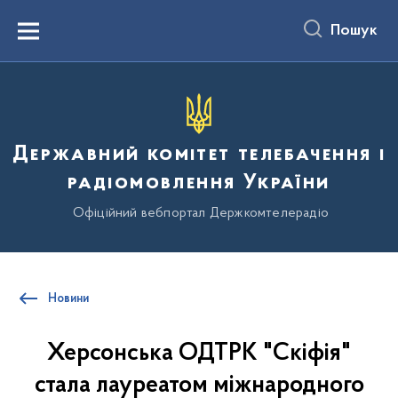
до
основного
Пошук
вмісту
Menu
Державний комітет телебачення і
радіомовлення України
Офіційний вебпортал Держкомтелерадіо
Новини
Херсонська ОДТРК "Скіфія"
стала лауреатом міжнародного