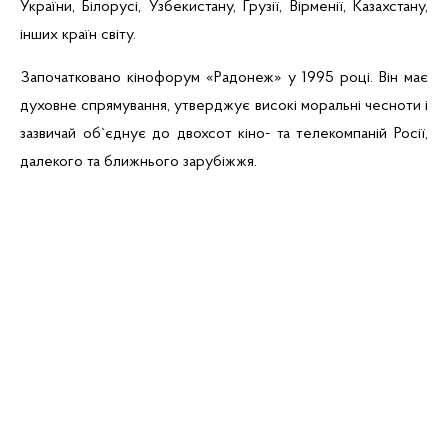
України, Білорусі, Узбекистану, Грузії, Вірменії, Казахстану,
інших країн світу.
Започатковано
кінофорум
«
Радонеж
» у 1995 році. Він має
духовне спрямування, утверджує високі моральні чесноти і
зазвичай об`єднує до двохсот
кіно-
та телекомпаній Росії,
далекого та ближнього зарубіжжя.