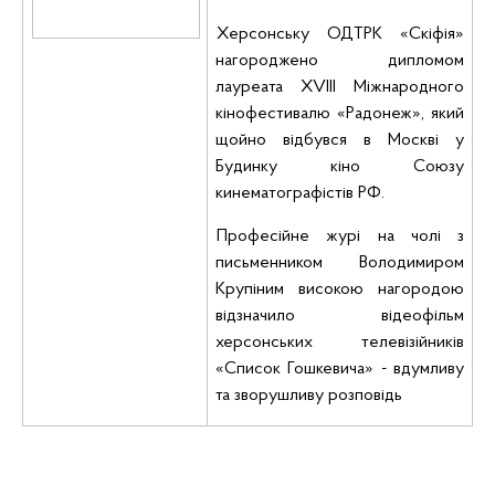
Херсонську ОДТРК «
Скіфія
»
нагороджено дипломом
лауреата XVIII Міжнародного
кінофестивалю «
Радонеж
», який
щойно відбувся в Москві у
Будинку кіно Союзу
кинематографістів
РФ.
Професійне журі на чолі з
письменником Володимиром
Крупіним
високою нагородою
відзначило відеофільм
херсонських телевізійників
«Список
Гошкевича
» - вдумливу
та зворушливу розповідь