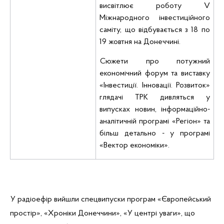
висвітлює роботу
V
Міжнародного інвестиційного
саміту
, що відбувається з 18 по
19 жовтня на Донеччині.
Сюжети про потужний
економічний форум та виставку
«Інвестиції. Інновації. Розвиток»
глядачі
ТРК
дивляться у
випусках новин,
інформаційно-
аналітичній програмі «Регіон» та
більш детально - у програмі
«Вектор економіки».
У
радіоефір
вийшли спецвипуски програм «Європейський
простір», «Хроніки Донеччини», «У центрі уваги», що