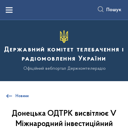
до
основного
Пошук
вмісту
Menu
Державний комітет телебачення і
радіомовлення України
Офіційний вебпортал Держкомтелерадіо
Новини
Донецька ОДТРК висвітлює V
Міжнародний інвестиційний