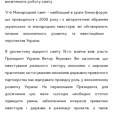
висвітлюють роботу
саміту
.
V
-й Міжнародний
саміт
–
найбільший в країні бізнесфорум,
що проводиться з 2008 року і є авторитетним зібранням
українськ
их
та міжнародн
их
інвесторів
,
які
обговорю
ють
питання економічного розвитку та інвестиційних
перспектив України.
В урочистому відкритті
саміту
18-го жовтня взяв участь
Президент України Віктор Янукович.
Він наголосив, що
і
нвестування реального сектору економіки з широким
практичним застосуванням механізмів державно-приватного
партнерства має відігравати провідну роль у економічному
розвитку України. На переконання Президента, для
досягнення цієї мети сьогодні необхідно істотно
підвищити рівень забезпечення інтересів приватних
інвесторів і держави в реалізації проектів, а також