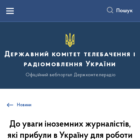
до
основного
Пошук
вмісту
Menu
Державний комітет телебачення і
радіомовлення України
Офіційний вебпортал Держкомтелерадіо
Новини
До уваги іноземних журналістів,
які прибули в Україну для роботи