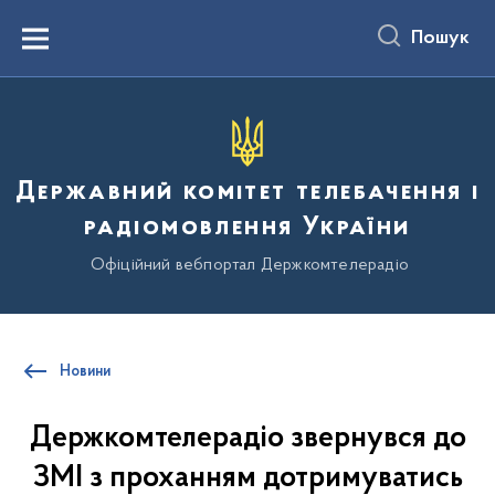
до
основного
Пошук
вмісту
Menu
Державний комітет телебачення і
радіомовлення України
Офіційний вебпортал Держкомтелерадіо
Новини
Держкомтелерадіо звернувся до
ЗМІ з проханням дотримуватись