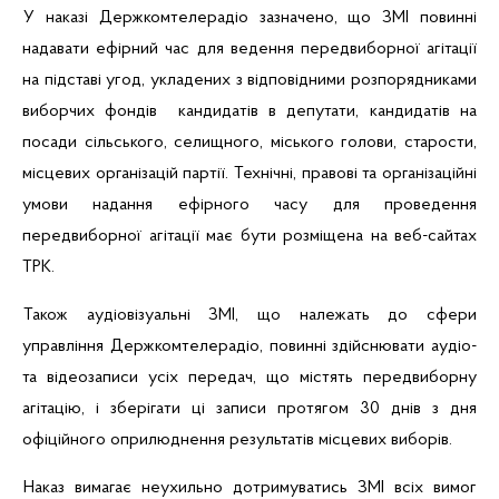
У наказі Держкомтелерадіо зазначено, що ЗМІ повинні
надавати ефірний час для ведення передвиборної агітації
на підставі угод, укладених з відповідними розпорядниками
виборчих
фондів
кандидатів в депутати, кандидатів на
посади сільського, селищного, міського голови, старости
,
місцевих організацій партії.
Технічні, правові та організаційні
умови надання ефірного часу для проведення
передвиборної агітації має бути розміщена на веб-сайтах
ТРК
.
Також аудіовізуальні ЗМІ, що належать до сфери
управління Держкомтелерадіо, повинні здійснювати
аудіо-
та відеозаписи
усіх
передач, що містять передвиборну
агітацію, і зберігати ці записи протягом 30 днів з дня
офіційного оприлюднення результатів місцевих виборів.
Наказ вимагає неухильно дотримуватись ЗМІ всіх вимог