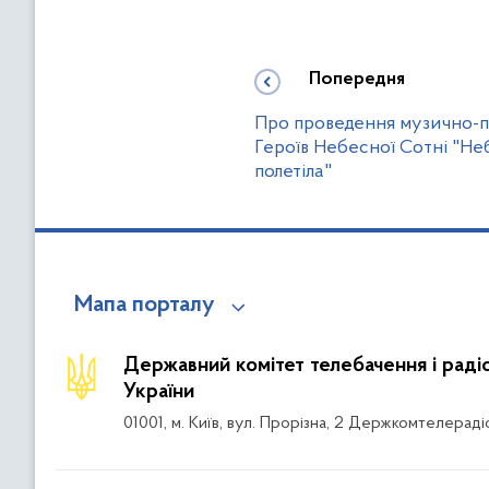
Попередня
Про проведення музично-по
Героїв Небесної Coтні "Не
полетіла"
Мапа порталу
Державний комітет телебачення і рад
України
01001, м. Київ, вул. Прорізна, 2 Держкомтелераді