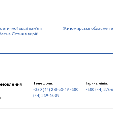
етичної акції пам'яті
Житомирське обласне те
бесна Сотня в вирій
Телефони:
Гаряча лінія:
іомовлення
+380 (44) 278-53-49 +380
+380 (44) 278-
(44) 239-63-89
о