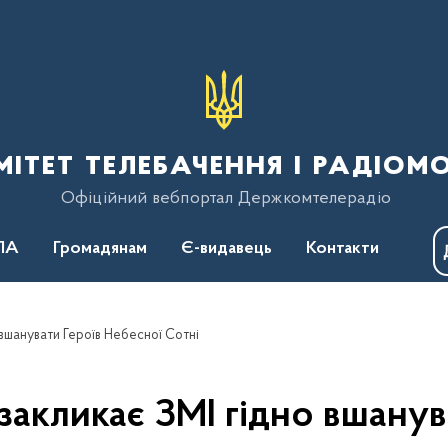
тет телебачення і радіом
Офіційний вебпортал Держкомтелерадіо
ПА
Громадянам
Є-видавець
Контакти
вшанувати Героїв Небесної Сотні
акликає ЗМІ гідно вшанув