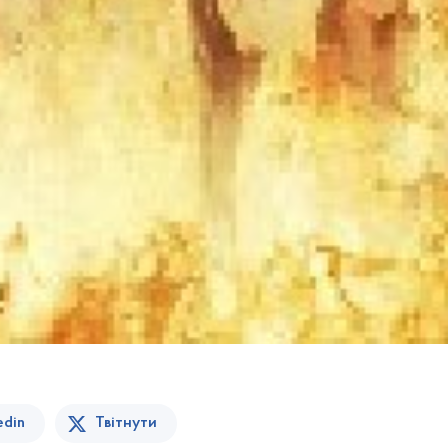
edin
Твітнути