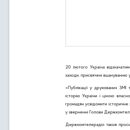
20 лютого Україна відзначати
заходи, присвячені вшануванню у
«Публікації
у
друкованих ЗМІ т
історію України і ціною власн
громадян усвідомити історичне з
у зверненні Голови Держкомтел
Держкомтелерадіо також проси