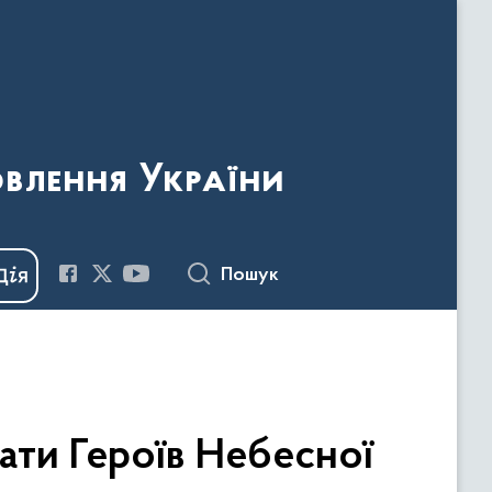
овлення України
Пошук
ати Героїв Небесної