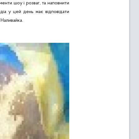
енти шоу і розваг, та наповнити
едіа
у
цей день має відповідати
 Наливайка.