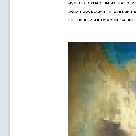
музично-розважальних програм м
ефір передачами та фільмами в
прагненням й інтересам суспільст