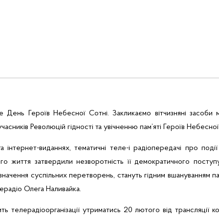
ме День Героїв Небесної Сотні.
Закликаємо вітчизняні засоби 
часників Революцій гідності та увічненню пам’яті Героїв Небесної
а інтернет-виданнях, тематичні
теле-і
радіопередачі про події
ого життя затвердили незворотність її демократичного посту
начення суспільних перетворень, стануть гідним вшануванням пам
ерадіо Олега Наливайка.
ть телерадіоорганізації
утриматись
20 лютого від трансляції ко