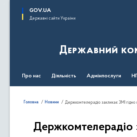
до
основного
GOV.UA
вмісту
Державні сайти України
Державний комі
Про нас
Діяльність
Адмінпослуги
Н
Головна
Новини
Держкомтелерадіо закликає ЗМІ гідно 
Держкомтелерадіо з