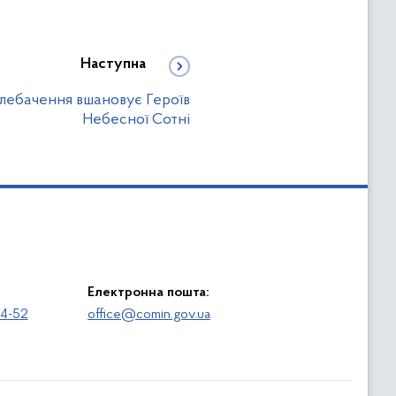
Наступна
лебачення вшановує Героїв
Небесної Сотні
Електронна пошта:
64-52
office@comin.gov.ua