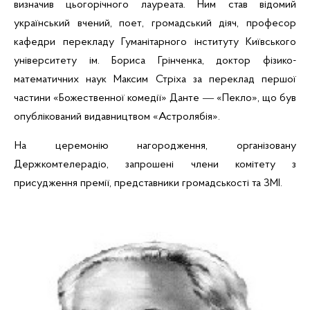
визначив цьогорічного лауреата. Ним став відомий
український
вчений
, поет, громадський діяч, професор
кафедри перекладу Гуманітарного інституту Київського
університету ім. Бориса Грінченка, доктор фізико-
математичних наук Максим Стріха за переклад першої
частини «Божественної комедії» Данте ― «Пекло», що був
опублікований видавництвом «Астролябія».
На церемонію нагородження, організовану
Держкомтелерадіо, запрошені члени комітету з
присудження премії, представники громадськості та ЗМІ.