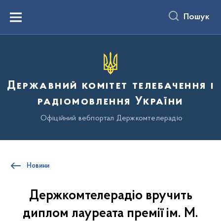
до
основного
Пошук
вмісту
Menu
Державний комітет телебачення і
радіомовлення України
Офіційний вебпортал Держкомтелерадіо
Новини
Держкомтелерадіо вручить
диплом лауреата премії ім. М.