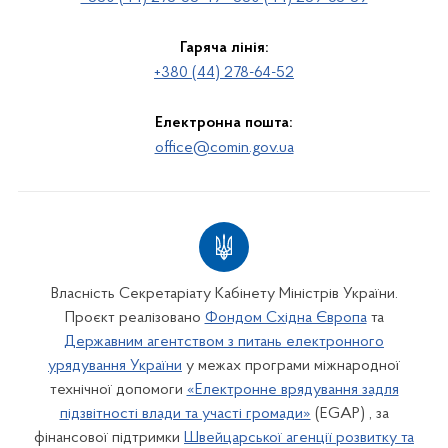
Гаряча лінія:
+380 (44) 278-64-52
Електронна пошта:
office@comin.gov.ua
Власність Секретаріату Кабінету Міністрів України.
Проєкт реалізовано
Фондом Східна Європа
та
Державним агентством з питань електронного
урядування України
у межах програми міжнародної
технічної допомоги
«Електронне врядування задля
підзвітності влади та участі громади»
(EGAP) , за
фінансової підтримки
Швейцарської агенції розвитку та