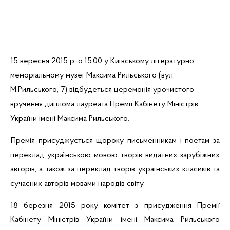
15 вересня 2015 р. о 15.00 у Київському літературно-
меморіальному музеї Максима Рильського (вул.
М.Рильського, 7) відбудеться церемонія урочистого
вручення диплома лауреата Премії Кабінету Міністрів
України імені Максима Рильського.
Премія присуджується щороку письменникам і поетам за
переклад українською мовою творів видатних зарубіжних
авторів, а також за переклад творів українських класиків та
сучасних авторів мовами народів світу.
18 березня 2015 року комітет з присудження Премії
Кабінету Міністрів України імені Максима Рильського