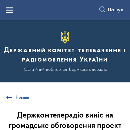
до
основного
Пошук
вмісту
Menu
Державний комітет телебачення і
радіомовлення України
Офіційний вебпортал Держкомтелерадіо
Новини
Держкомтелерадіо виніс на
громадське обговорення проект