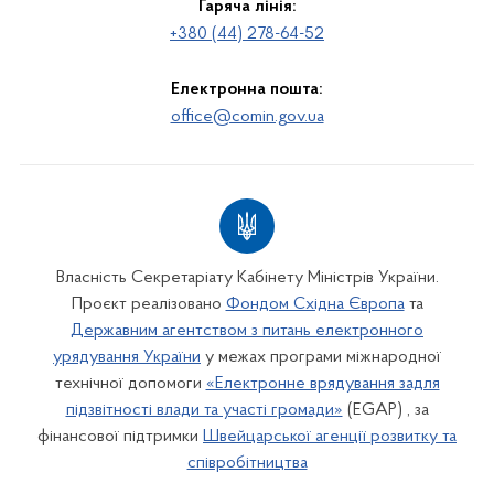
Гаряча лінія:
+380 (44) 278-64-52
Електронна пошта:
office@comin.gov.ua
Власність Секретаріату Кабінету Міністрів України.
Проєкт реалізовано
Фондом Східна Європа
та
Державним агентством з питань електронного
урядування України
у межах програми міжнародної
технічної допомоги
«Електронне врядування задля
підзвітності влади та участі громади»
(EGAP) , за
фінансової підтримки
Швейцарської агенції розвитку та
співробітництва