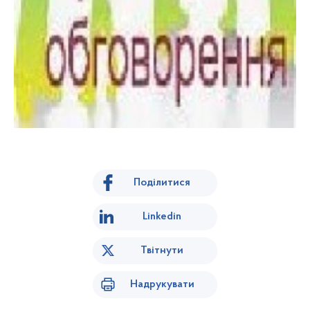
Поділитися
Linkedin
Твітнути
Надрукувати