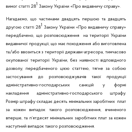
1
вимог статті 28
Закону України «Про видавничу справу».
Нагадаємо, що частинами двадцять першою та двадцять
1
другою статті 28
Закону України «Про видавничу справу»
передбачено, що розповсюдження на території України
видавничої продукції, що має походження або виготовлена
та/або ввозиться з території держави-агресора, тимчасово
окупованої території України, без наявності відповідного
дозволу, передбаченого цією статтею, тягне за собою
застосування до розповсюджувачів такої продукції
адміністративно-господарських санкцій у формі
накладення адміністративно-господарського штрафу.
Розмір штрафу складає
десять мінімальних заробітних плат
за кожен випадок такого розповсюдження, вчиненого
вперше, та
п’ятдесят мінімальних заробітних плат за кожен
наступний випадок такого розповсюдження.