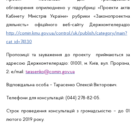
обговорення
оприлюднено
у підрубриці «Проекти актів
Кабінету Міністрів України» рубрики «Законопроектна
діяльність» офіційного
веб-сайту
Держкомтелерадіо
http://comin.kmu.gov.ua/control/uk/publish/category/main?
cat_id=74130
Пропозиції та зауваження до проекту приймаються
за
адресою Держкомтелерадіо: 01001, м. Київ, вул. Прорізна,
2; e/
mail
:
tarasenko@comin.gov.ua
Відповідальна особа – Тарасенко Олексій Вікторович.
Телефони для консультацій: (044) 278-82-05.
Строк проведення консультацій з громадськістю – до 01
лютого 2019 року.