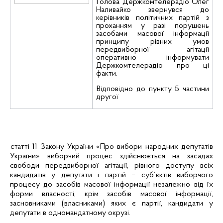
Голова Держкомтелерадіо Олег
Наливайко звернувся до
керівників політичних партій з
проханням у разі порушень
засобами масової інформації
принципу рівних умов
передвиборної агітації
оперативно інформувати
Держкомтелерадіо про ці
факти.
Відповідно
до
пункту 5
частини
другої
статті 11 Закону України «Про вибори народних депутатів
України» виборчий процес здійснюється на засадах
свободи передвиборної агітації, рівного доступу всіх
кандидатів у депутати і партій – суб’єктів виборчого
процесу до засобів масової інформації незалежно від їх
форми власності, крім засобів масової інформації,
засновниками (власниками) яких є партії, кандидати у
депутати в одномандатному окрузі.