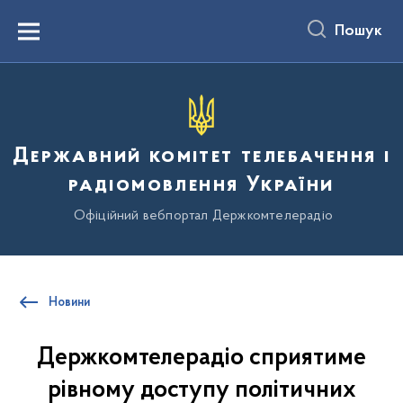
до
основного
Пошук
вмісту
Menu
Державний комітет телебачення і
радіомовлення України
Офіційний вебпортал Держкомтелерадіо
Новини
Держкомтелерадіо сприятиме
рівному доступу політичних