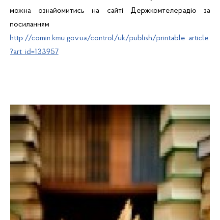
можна ознайомитись на сайті Держкомтелерадіо за
посиланням
http://comin.kmu.gov.ua/control/uk/publish/printable_article
?art_id=133957