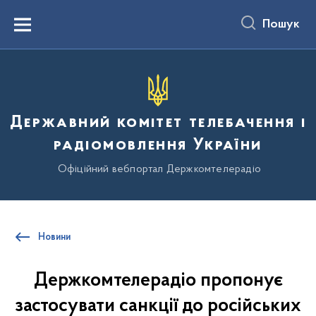
до
основного
Пошук
вмісту
Menu
Державний комітет телебачення і
радіомовлення України
Офіційний вебпортал Держкомтелерадіо
Новини
Держкомтелерадіо пропонує
застосувати санкції до російських