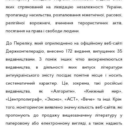
яких спрямований на ліквідацію незалежності України,
пропаганду насильства, розпалювання міжетнічної, расової,
релігійної ворожнечі, вчинення терористичних актів,
посягання на права і свободи людини.
До Переліку,
який оприлюднено на офіційному веб-сайті
Держкомтелерадіо,
внесено
172 видання, випущених 35
видавництвами. З поміж інших чітко виокремлюються
видавництва, в діяльності яких випуск літератури
антиукраїнського змісту посідає помітне місце і носить
систематичний характер. Це, зокрема, такі російські
видавництва, як «Алгоритм», «
Книжный
мир»,
«
Центрполиграф
»,
«
Эксмо
»,
«АСТ», «Вече» та інші. Крім
того, моніторингом виявлено значну кількість веб-сайтів, які
пропонують до продажу вищезазначену літературу у
паперовому або електронному вигляді, а також надають