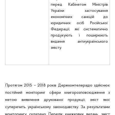
перед Кабінетом Міністрів
України застосування
економічних санкцій
до
юридичних осіб Російської
Федерації, які систематично
продукують і поширюють
видання антиукраїнського
змісту.
Протягом 2015 – 2018 років Держкомтелерадіо здійснює
постійний моніторинг сфери книгорозповсюдження з
метою виявлення друкованої продукції, зміст якої
суперечить українському законодавству. За результатами
моніторингу складено Перелік книжкових видань, зміст