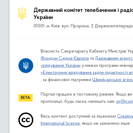
Державний комітет телебачення і рад
України
01001, м. Київ, вул. Прорізна, 2 Держкомтелераді
Власність Секретаріату Кабінету Міністрів Ук
Фондом Східна Європа
та
Державним агентс
урядування України
у межах програми міжнар
«Електронне врядування задля підзвітності в
, за фінансової підтримки
Швейцарської агенці
Портал працює в тестовому режимі. Якщо ви
пропозиції, будь ласка, напишіть нам:
pr@comi
Весь контент доступний за ліцензією
Creativ
International license
, якщо не зазначено інше