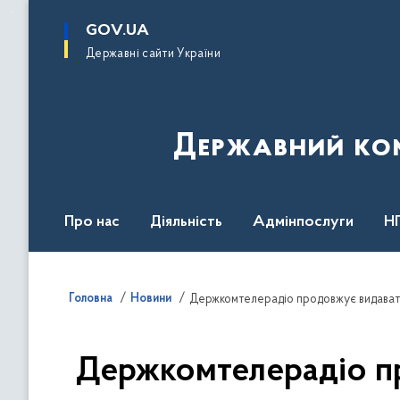
до
основного
GOV.UA
вмісту
Державні сайти України
Державний комі
Про нас
Діяльність
Адмінпослуги
Н
Головна
Новини
Держкомтелерадіо продовжує видавати 
Держкомтелерадіо пр