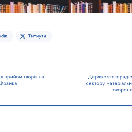
edin
Твітнути
в прийом творів на
Держкомтелерадіо 
а Франка
сектору матеріальн
охорони