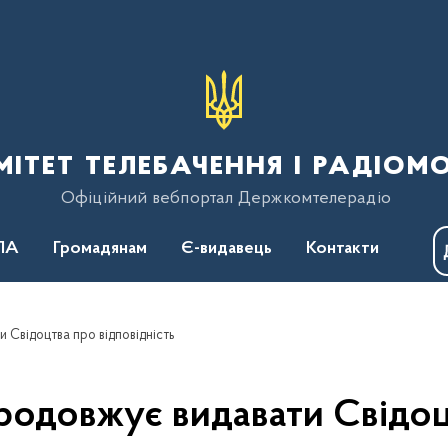
тет телебачення і радіом
Офіційний вебпортал Держкомтелерадіо
ПА
Громадянам
Є-видавець
Контакти
Свідоцтва про відповідність
одовжує видавати Свідоцт