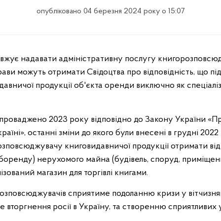
опубліковано 04 березня 2024 року о 15:07
рави можуть отримати Свідоцтва про відповідність, що п
вничої продукції об'єкта оренди виключно як спеціалі
проваджено 2023 року відповідно до Закону України «П
аїні», останні зміни до якого були внесені в грудні 2022
розповсюджувачу книговидавничої продукції отримати ві
боренду) нерухомого майна (будівель, споруд, приміщень
ізований магазин для торгівлі книгами.
озповсюджувачів сприятиме подоланню кризи у вітчизня
вторгнення росії в Україну, та створенню сприятливих у