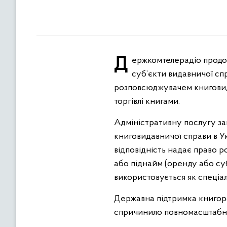
Держкомтелерадіо продовжує надавати адміністративну послугу книгорозповсюджувачам. Саме у нас
суб’єкти видавничої сп
розповсюджувачем книговида
торгівлі книгами.
Адміністративну послугу за
книговидавничої справи в Укр
відповідність надає право 
або піднайм (оренду або су
використовується як спеціал
Державна підтримка книгор
спричинило повномасштабне 