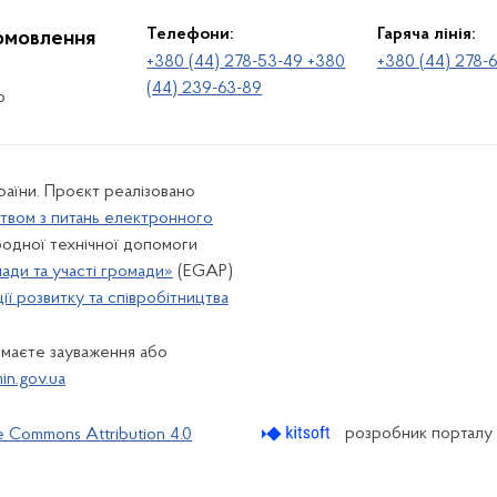
Телефони:
Гаряча лінія:
іомовлення
+380 (44) 278-53-49 +380
+380 (44) 278-
(44) 239-63-89
о
раїни. Проєкт реалізовано
твом з питань електронного
одної технічної допомоги
лади та участі громади»
(EGAP)
ї розвитку та співробітництва
 маєте зауваження або
n.gov.ua
розробник порталу
e Commons Attribution 4.0