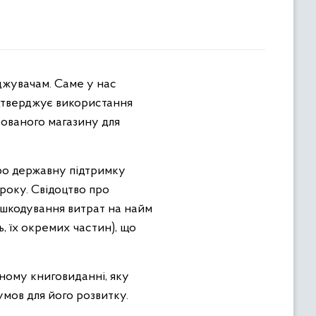
ідтверджує використання
зованого магазину для
ро державну підтримку
 року. Свідоцтво про
дшкодування витрат на найм
, їх окремих частин), що
ному книговиданні, яку
мов для його розвитку.