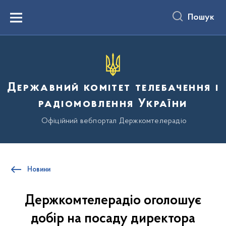
до
основного
Пошук
вмісту
Menu
Державний комітет телебачення і
радіомовлення України
Офіційний вебпортал Держкомтелерадіо
Новини
Держкомтелерадіо оголошує
добір на посаду директора