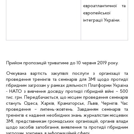
євроатлантичної та
європейської
інтеграції України.
Прийом пропозицій триватиме до 10 червня 2019 року.
Очікувана вартість закупівлі послуги з
організації та
проведення тренінгів та семінарів для ЗМІ щодо протидії
гібридним
загрозам
у
рамках
діяльності
Платформи Україна
- НАТО з вивчення досвіду протидії гібридній війні
– 500
тис. грн.
Передбачається, що місцем проведення семінарів
стануть Одеса, Харків, Краматорськ, Львів, Чернігів. Час
проведення – липень-жовтень. Завданням
семінарів та
тренінгів
є надання необхідних знань
журналістам місцевих
ЗМІ, представникам громадських організацій, органів влади
щодо засобів запобігання, виявлення та протидії гібридним
загрозам, зокрема, в інформаційній сфері.