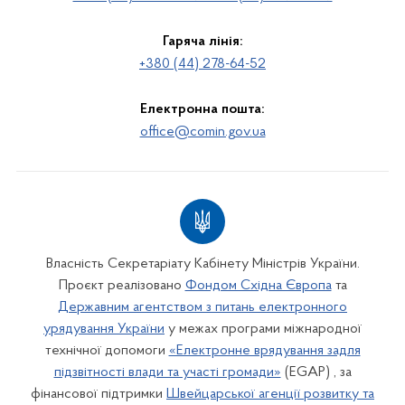
Гаряча лінія:
+380 (44) 278-64-52
Електронна пошта:
office@comin.gov.ua
Власність Секретаріату Кабінету Міністрів України.
Проєкт реалізовано
Фондом Східна Європа
та
Державним агентством з питань електронного
урядування України
у межах програми міжнародної
технічної допомоги
«Електронне врядування задля
підзвітності влади та участі громади»
(EGAP) , за
фінансової підтримки
Швейцарської агенції розвитку та