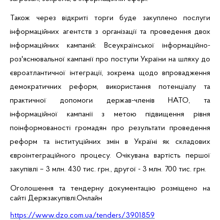
Також через відкриті торги буде закуплено послуги
інформаційних агентств з організації
та проведення
двох
інформаційних кампаній: Всеукраїнської інформаційно-
роз'яснювальної кампанії про поступи України на шляху до
євроатлантичної інтеграції, зокрема щодо впровадження
демократичних реформ, використання потенціалу та
практичної допомоги держав-членів НАТО,
та
інформаційної кампанії
з метою підвищення рівня
поінформованості громадян
про результати проведення
реформ та інституційних змін в Україні як складових
євроінтеграційного процесу. Очікувана вартість першої
закупівлі – 3 млн. 430 тис. грн., другої - 3 млн. 700 тис. грн.
Оголошення та тендерну документацію розміщено на
сайті Держзакупівлі.Онлайн
https://www.dzo.com.ua/tenders/3901859