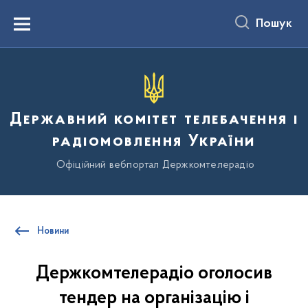
до
основного
Пошук
вмісту
Menu
Державний комітет телебачення і
радіомовлення України
Офіційний вебпортал Держкомтелерадіо
Новини
Держкомтелерадіо оголосив
тендер на організацію і