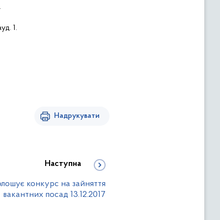
.
ауд
. 1.
Надрукувати
Наступна
лошує конкурс на зайняття
вакантних посад 13.12.2017