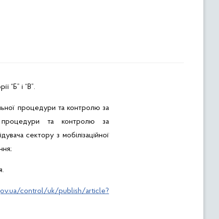
“Б” і “В”.
ільної процедури та контролю за
ої процедури та контролю за
дувача сектору з мобілізаційної
ння;
я.
ov.ua/control/uk/publish/article?