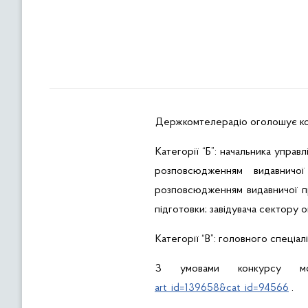
Держкомтелерадіо оголошує конк
Категорії “Б”: начальника упра
розповсюдженням видавничої
розповсюдженням видавничої про
підготовки; завідувача сектору 
Категорії “В”: головного спеціал
З умовами конкурсу м
art_id=139658&cat_id=94566
.