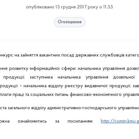
опубліковано 13 грудня 2017 року о 11:33
Оголошення
урс на зайняття вакантних посад державних службовців категорії 
вління розвитку інформаційної сфери; начальника управління дозв
 продукції; заступника начальника управління дозвільн
дукції – начальника відділу реєстру видавничої продукції; заві
оплати праці та соціальних питань фінансово-економічного управлі
іста загального відділу адміністративно-господарського управлінн
ожна ознайомитись за посиланням
http://comin.kmu.g