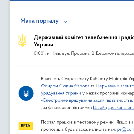
Мапа порталу
Державний комітет телебачення і рад
України
01001, м. Київ, вул. Прорізна, 2 Держкомтелераді
Власність Секретаріату Кабінету Міністрів Ук
Фондом Східна Європа
та
Державним агентс
урядування України
у межах програми міжнар
«Електронне врядування задля підзвітності в
, за фінансової підтримки
Швейцарської агенці
Портал працює в тестовому режимі. Якщо ви
пропозиції, будь ласка, напишіть нам:
pr@comi