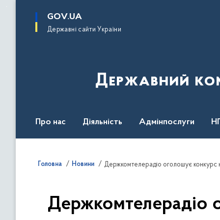
до
основного
GOV.UA
вмісту
Державні сайти України
Державний комі
Про нас
Діяльність
Адмінпослуги
Н
Головна
Новини
Держкомтелерадіо оголошує конкурс н
Держкомтелерадіо о