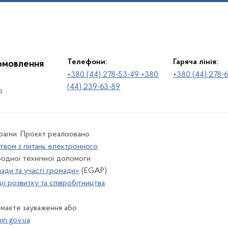
Телефони:
Гаряча лінія:
іомовлення
+380 (44) 278-53-49 +380
+380 (44) 278-
(44) 239-63-89
о
раїни. Проєкт реалізовано
твом з питань електронного
одної технічної допомоги
лади та участі громади»
(EGAP)
ї розвитку та співробітництва
 маєте зауваження або
n.gov.ua