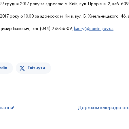
27 грудня 2017 року за
адресою
м. Київ, вул. Прорізна, 2,
каб
. 609
2017 року о 10.00 за
адресою
: м. Київ, вул. Б. Хмельницького, 46,
имир Іванович,
тел
. (044) 278-56-09,
kadry@comin.gov.ua
.
edin
Твітнути
вання!
Держкомтелерадіо ого