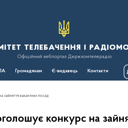
тет телебачення і радіом
Офіційний вебпортал Держкомтелерадіо
ПА
Громадянам
Є-видавець
Контакти
а зайняття вакантних посад
голошує конкурс на зайня