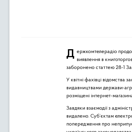
Держкомтелерадіо продовжує здійснювати моніторинг українського сегменту мережі Інтернет з метою
виявлення в книготоргов
заборонено статтею 28-1 За
У квітні фахівці відомства
видавництвами держави-агре
розміщені інтернет-магази
Завдяки взаємодії з адмініс
видалено. Суб’єктам електро
попередження про неприпуст