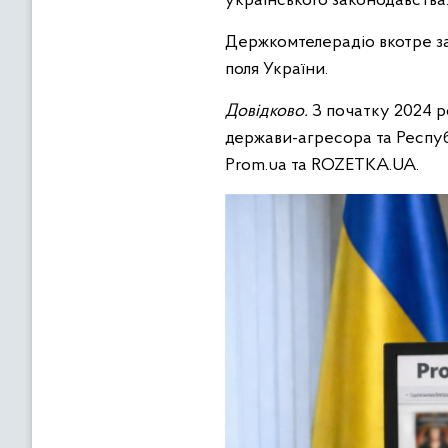
українського законодавства
Держкомтелерадіо вкотре за
поля України.
Довідково.
З початку 2024 р
держави-агресора та Респуб
Prom.ua та ROZETKA.UA.