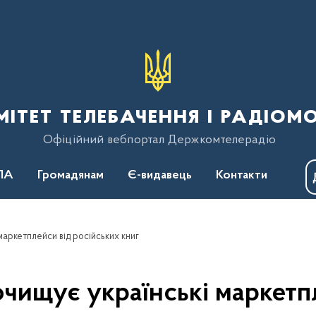
тет телебачення і радіом
Офіційний вебпортал Держкомтелерадіо
ПА
Громадянам
Є-видавець
Контакти
аркетплейси від російських книг
чищує українські маркетпл