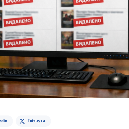
edin
Твітнути