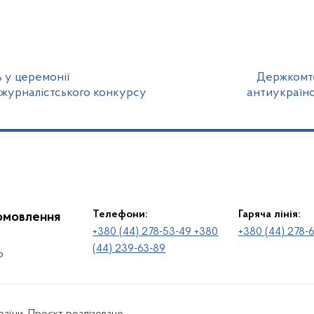
 у церемонії
Держкомте
журналістського конкурсу
антиукраїнс
Телефони:
Гаряча лінія:
іомовлення
+380 (44) 278-53-49 +380
+380 (44) 278-
(44) 239-63-89
о