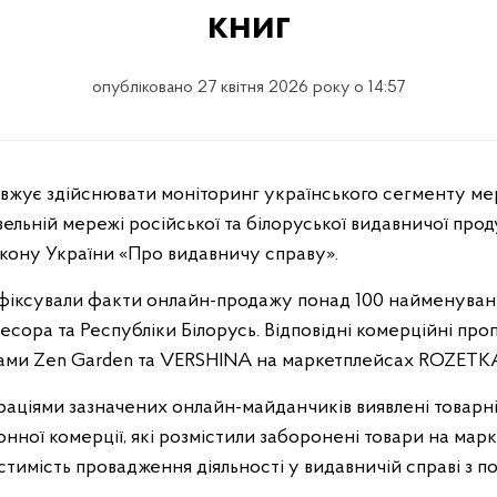
книг
опубліковано 27 квітня 2026 року о 14:57
ельній мережі російської та білоруської видавничої прод
кону України «Про видавничу справу».
 зафіксували факти онлайн-продажу понад 100 найменуван
сора та Республіки Білорусь. Відповідні комерційні про
нами Zen Garden та VERSHINA на маркетплейсах ROZETKA
траціями зазначених онлайн-майданчиків виявлені товарн
нної комерції, які розмістили заборонені товари на мар
имість провадження діяльності у видавничій справі з 