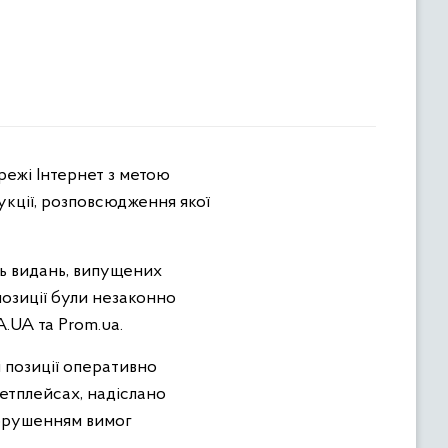
укції, розповсюдження якої
ь
видань, випущених
позиції були незаконно
.UA та Prom.ua.
і позиції оперативно
кетплейсах, надіслано
порушенням вимог