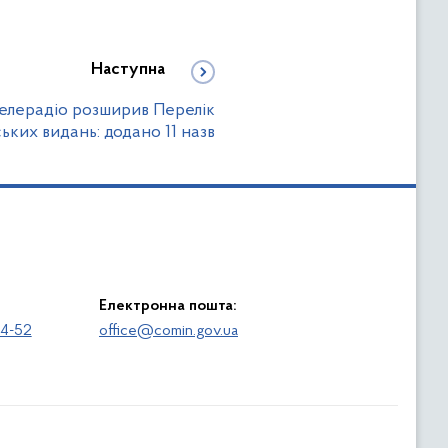
Наступна
лерадіо розширив Перелік
ьких видань: додано 11 назв
Електронна пошта:
64-52
office@comin.gov.ua