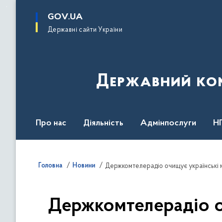
до
основного
GOV.UA
вмісту
Державні сайти України
Державний комі
Про нас
Діяльність
Адмінпослуги
Н
Головна
Новини
Держкомтелерадіо очищує українські м
Держкомтелерадіо о