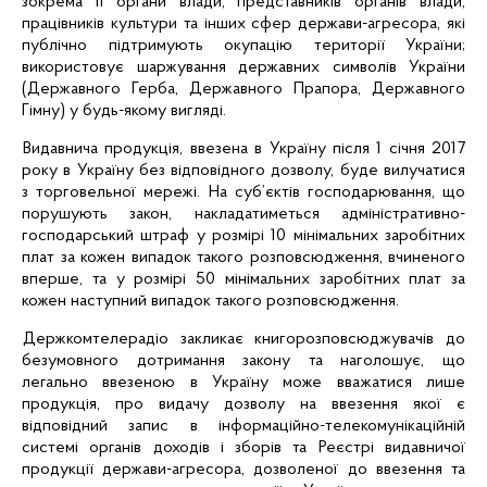
зокрема її органи влади, представників органів влади,
працівників культури та інших сфер держави-агресора, які
публічно підтримують окупацію території України;
використовує шаржування державних символів України
(Державного Герба, Державного Прапора, Державного
Гімну) у будь-якому вигляді.
Видавнича продукція, ввезена в Україну після 1 січня 2017
року в Україну без відповідного дозволу, буде вилучатися
з торговельної мережі. На суб’єктів господарювання, що
порушують закон,
накладатиметься
адміністративно-
господарський штраф у розмірі 10 мінімальних заробітних
плат за кожен випадок такого розповсюдження, вчиненого
вперше, та у розмірі 50 мінімальних заробітних плат за
кожен наступний випадок такого розповсюдження.
Держкомтелерадіо закликає
книгорозповсюджувачів
до
безумовного дотримання закону та наголошує, що
легально ввезеною
в Україну може вважатися лише
продукція, про видачу дозволу на ввезення якої є
відповідний запис в інформаційно-телекомунікаційній
системі органів доходів і зборів та Реєстрі видавничої
продукції держави-агресора, дозволеної до ввезення та