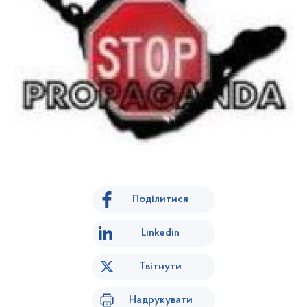
Поділитися
Linkedin
Твітнути
Надрукувати