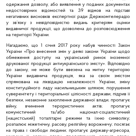
одержання дозволу, або виявлення у поданих документах
недостовірних відомостей та
39 відмов на підставі
негативних висновків експертної ради Держкомтелерадіо
у зв’язку з невідповідністю видань критеріям оцінки
видавничої продукції, що дозволена до розповсюдження
на території України.
Нагадаємо, що 1 січня 2017 року набув чинності Закон
України «Про внесення змін у деякі закони України щодо
обмеження доступу на український ринок іноземної
друкованої продукції антиукраїнського змісту». Відповідно
до закону, не може бути ввезена на митну територію
України видавнича продукція, яка за своїм змістом
спрямована на ліквідацію незалежності України, зміну
конституційного ладу насильницьким шляхом, порушення
суверенітету і територіальної цілісності держави, підрив її
безпеки, незаконне захоплення державної влади; пропагує
війну, вчинення терористичних актів; пропагує
комуністичний та/або націонал-соціалістичний
(нацистський) тоталітарні режими та їхню символіку;
розпалює міжетнічну, расову, релігійну ворожнечу; посягає
на права і свободи людини; пропагує державу-агресора,