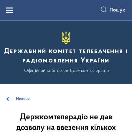
до
основного
Пошук
вмісту
Menu
Державний комітет телебачення і
радіомовлення України
Офіційний вебпортал Держкомтелерадіо
Новини
Держкомтелерадіо не дав
дозволу на ввезення кількох