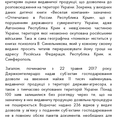
критеріям оцінки видавничої продукції, що дозволена до
розповсюдження на території України. Зокрема,
у
вихідних
даних
дитячої
книги «Веселая компания»
зазначено
:
«Отпечатано в России. Республика Крым»,
що
є
порушенням
державного
суверенітету
України
,
адже
Автономна
Республіка
Крим
є
невід’ємною
частиною
України
,
територія
якої
незаконно
окупована
російськими
військами
.
Така
ж сама
географічна
«
помилка
»
міститься
у
книгах психолога В. Синельникова,
який
у
кожному
своєму
виданні
просить
читачів
перераховувати
йому
гроші
на
адресу:
Російська
Федерація
,
Республіка
Крим
, м.
Симферополь.
Загалом, починаючи з 22 травня 2017 року,
Держкомтелерадіо надав суб’єктам господарювання
дозволи на ввезення майже 11 тисяч найменувань
видавничої продукції з території держави-агресора, а
також з тимчасово окупованих територій України. Понад
100 заяв залишилися без розгляду через те, що на
зазначену в них видавничу продукцію дозвільна процедура
не поширюється. Водночас надано 236 відмов у видачі
дозволів
у зв’язку з поданням суб’єктами господарювання
не в повному обсязі пакетів документів, необхідних для