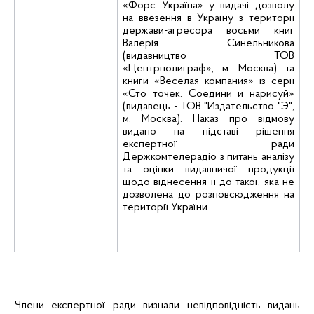
«Форс Україна» у видачі дозволу
на ввезення в Україну з території
держави-агресора восьми книг
Валерія
Синельникова
(видавництво ТОВ
«
Центрполиграф
», м. Москва) та
книги «
Веселая
компания
» із серії
«Сто
точек
.
Соедини
и нарисуй»
(видавець -
ТОВ "
Издательство
"Э",
м. Москва). Наказ про відмову
видано на підставі рішення
експертної ради
Держкомтелерадіо
з питань аналізу
та оцінки видавничої продукції
щодо віднесення її до такої, яка не
дозволена до розповсюдження на
території України.
Члени експертної ради визнали невідповідність видань