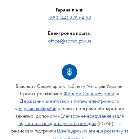
Гаряча лінія:
+380 (44) 278-64-52
Електронна пошта:
office@comin.gov.ua
Власність Секретаріату Кабінету Міністрів України.
Проєкт реалізовано
Фондом Східна Європа
та
Державним агентством з питань електронного
урядування України
у межах програми міжнародної
технічної допомоги
«Електронне врядування задля
підзвітності влади та участі громади»
(EGAP) , за
фінансової підтримки
Швейцарської агенції розвитку та
співробітництва