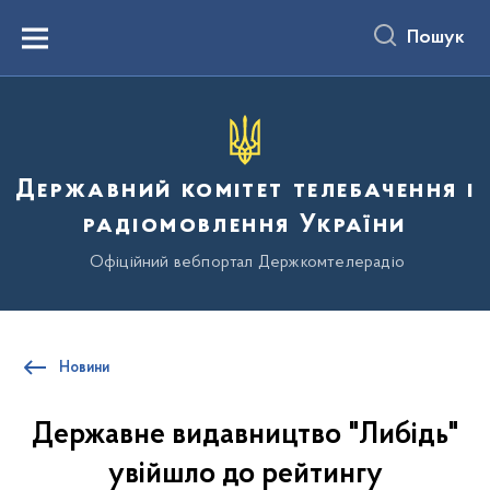
до
основного
Пошук
вмісту
Menu
Державний комітет телебачення і
радіомовлення України
Офіційний вебпортал Держкомтелерадіо
Новини
Державне видавництво "Либідь"
увійшло до рейтингу