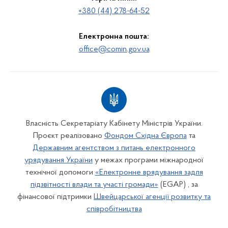
+380 (44) 278-64-52
Електронна пошта:
office@comin.gov.ua
Власність Секретаріату Кабінету Міністрів України.
Проєкт реалізовано
Фондом Східна Європа
та
Державним агентством з питань електронного
урядування України
у межах програми міжнародної
технічної допомоги
«Електронне врядування задля
підзвітності влади та участі громади»
(EGAP) , за
фінансової підтримки
Швейцарської агенції розвитку та
співробітництва