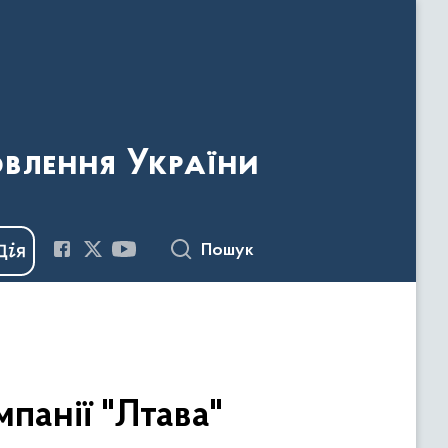
овлення України
Пошук
панії "Лтава"