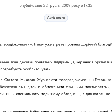
опубліковано 22 грудня 2009 року о 17:32
Архів новин
елерадіокомпанія «
Лтава
» уже втретє провела щорічний благод
чинній акції десятки приватних підприємців, керівників організ
кі потребують особливої уваги.
я Святого Миколая Журналісти телерадіокомпанії «
Лтава
» з
абезпечені сім’ї, дітей із обмеженими фізичними можливостями
ехніці чи спеціальному медичному обладнанні, а для когось не 
 не залишилися байдужими представники влади, підприємці, б