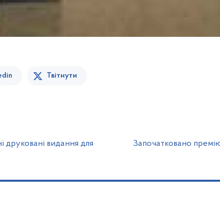
edin
Твітнути
і друковані видання для
Започатковано премію