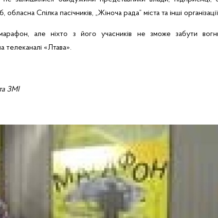
б, обласна Спілка пасічників, „Жіноча
рада”
міста та інші організації
марафон
, але ніхто з його учасників не зможе забути вогн
а телеканалі «
Лтава
».
та ЗМІ