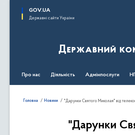
до
основного
GOV.UA
вмісту
Державні сайти України
Державний комі
Про нас
Діяльність
Адмінпослуги
Н
Головна
Новини
"Дарунки Святого Миколая" від телеком
"Дарунки Свя