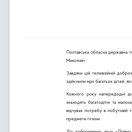
Полтавська обласна державна т
Миколая».
Завдяки цій телевізійній добро
здійснили мрії багатьох дітей, я
Кожного року напередодні дн
знаходять
багатодітні та малоз
відчуває потребу в побутовій т
предмети гігієни.
До доброчинної акції «
Лтави
»