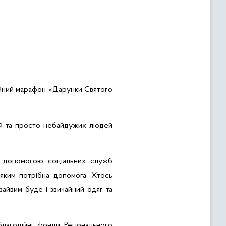
ійний марафон «Дарунки Святого
ацій та просто небайдужих людей
а допомогою соціальних служб
, яким потрібна допомога. Хтось
зайвим буде і звичайний одяг та
лагодійні фонди Регіонального