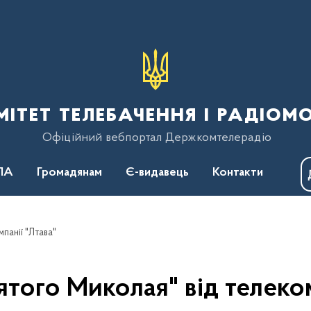
тет телебачення і радіом
Офіційний вебпортал Держкомтелерадіо
ПА
Громадянам
Є-видавець
Контакти
панії "Лтава"
того Миколая" від телеком