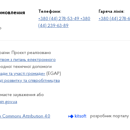
Телефони:
Гаряча лінія:
іомовлення
+380 (44) 278-53-49 +380
+380 (44) 278-
(44) 239-63-89
о
раїни. Проєкт реалізовано
твом з питань електронного
одної технічної допомоги
лади та участі громади»
(EGAP)
ї розвитку та співробітництва
 маєте зауваження або
n.gov.ua
розробник порталу
e Commons Attribution 4.0