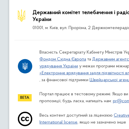
Державний комітет телебачення і рад
України
01001, м. Київ, вул. Прорізна, 2 Держкомтелераді
Власність Секретаріату Кабінету Міністрів Ук
Фондом Східна Європа
та
Державним агентс
урядування України
у межах програми міжнар
«Електронне врядування задля підзвітності в
, за фінансової підтримки
Швейцарської агенці
Портал працює в тестовому режимі. Якщо ви
пропозиції, будь ласка, напишіть нам:
pr@comi
Весь контент доступний за ліцензією
Creativ
International license
, якщо не зазначено інше