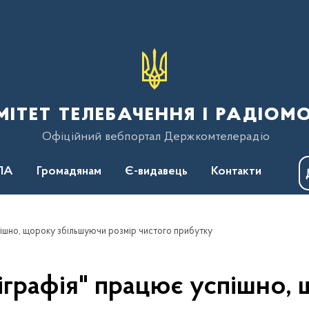
тет телебачення і радіом
Офіційний вебпортал Держкомтелерадіо
ПА
Громадянам
Є-видавець
Контакти
ішно, щороку збільшуючи розмір чистого прибутку
графія" працює успішно,