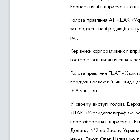
Корпоративні
п
ідприємства
спла
Голова правління АТ «ДАК «
Ук
затверджені нові редакції стат
рад.
Керівники корпоративних підпр
гостро стоїть питання сплати зе
Голова правління
ПрАТ
«Харківс
продукції освоює й інші види д
16,9 млн. грн.
У своєму виступі голова Дер
«ДАК «
Укрвидавполіграфія
»: о
переозброєння підприємств. Він 
Додатку №2 до Закону України «
майна. Також Олег Наливайко по