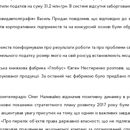
тили
податків
на суму 31,2
млн.грн
.
В
системі
відсутня
заборгован
рвидавполіграфія
» Василь Продан повідомив, що відповідно до 
утів корпоративних підприємств та на конкурсній основі були об
иємств
поінформували про результати роботи та про проблеми св
мельного податку, розмір якого на свій розсуд встановлюють місц
ька книжкова фабрика «Глобус» Євген Нестеренко розповів, щ
рукованої продукції. За останній час фабрикою
було
придбано
п
жкомтелерадіо Олег Наливайко
відзначив позитивну динаміку в
р
сновні показники стратегічного плану розвитку 2017 року були
акцентував увагу присутніх на тому, що одним із важливих завдан
Про перелік об’єктів права державної власності, що не підляга
дякував працівникам акціонерної компанії за організований сп