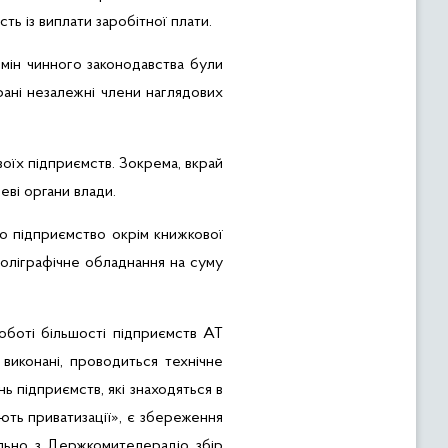
ість
із
виплати
заробітної
плати.
змін чинного законодавства були
рані незалежні члени наглядових
оїх підприємств. Зокрема, вкрай
еві органи влади.
о підприємство окрім книжкової
оліграфічне
обладнання
на суму
оботі більшості підприємств АТ
 виконані, проводиться технічне
ь підприємств, які знаходяться в
ють приватизації», є збереження
ільно з
Держкомителерадіо
збір