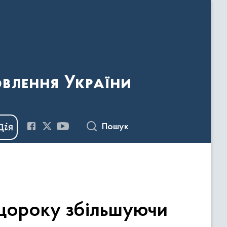
овлення України
Пошук
 щороку збільшуючи