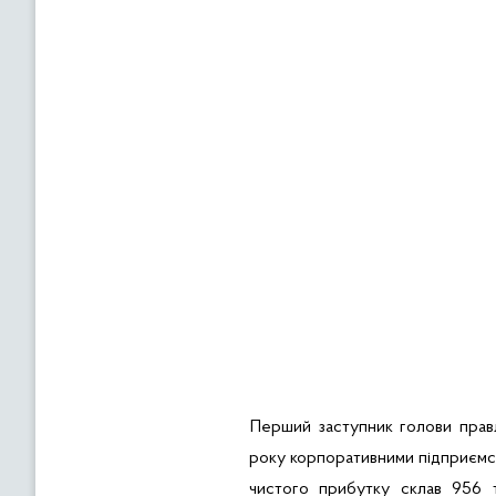
Перший заступник голови пра
року корпоративними підприєм
чистого прибутку склав 956 т