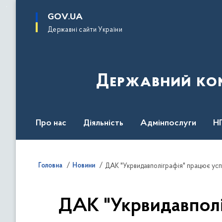
до
основного
GOV.UA
вмісту
Державні сайти України
Державний комі
Про нас
Діяльність
Адмінпослуги
Н
Головна
Новини
ДАК "Укрвидавполіграфія" працює усп
ДАК "Укрвидавполі