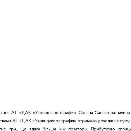
вління АТ «ДАК «
Укрвидавполіграфія
» Оксана
Саєнко
зазначила
ствами АТ «ДАК «
Укрвидавполіграфія
» отримано доходів на суму 
ис. грн., що вдвічі більше ніж позаторік. Прибутково спрацю